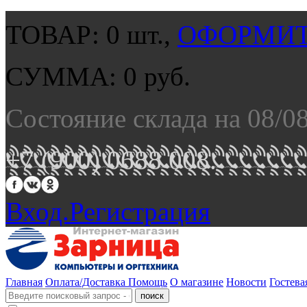
ТОВАР:
0
шт.,
ОФОРМИТ
СУММА:
0
руб.
Состояние склада на 08/0
+7 (900) 0688 008.
Вход.
Регистрация
Главная
Оплата/Доставка
Помощь
О магазине
Новости
Гостева