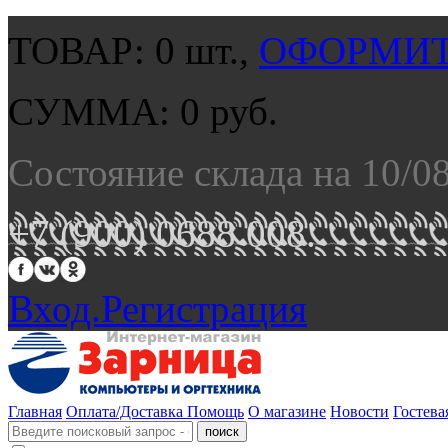
ТОВАР:
0
шт.,
ОФОРМИТ
СУММА:
0
руб.
Состояние склада на 10/0
+7 (900) 0688 008.
Вход.
Регистрация
Главная
Оплата/Доставка
Помощь
О магазине
Новости
Гостева