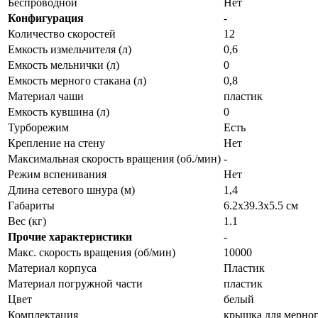
Беспроводной
Нет
Конфигурация
-
Количество скоростей
12
Емкость измельчителя (л)
0,6
Емкость мельнички (л)
0
Емкость мерного стакана (л)
0,8
Материал чаши
пластик
Емкость кувшина (л)
0
Турборежим
Есть
Крепление на стену
Нет
Максимальная скорость вращения (об./мин)
-
Режим вспенивания
Нет
Длина сетевого шнура (м)
1,4
Габариты
6.2x39.3x5.5 см
Вес (кг)
1.1
Прочие характеристики
-
Макс. скорость вращения (об/мин)
10000
Материал корпуса
Пластик
Материал погружной части
пластик
Цвет
белый
Комплектация
крышка для мерного