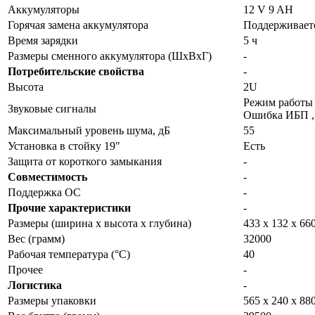
Аккумуляторы
12 V 9 AH
Горячая замена аккумулятора
Поддерживает
Время зарядки
5 ч
Размеры сменного аккумулятора (ШхВхГ)
-
Потребительские свойства
-
Высота
2U
Режим работы о
Звуковые сигналы
Ошибка ИБП ,
Максимальный уровень шума, дБ
55
Установка в стойку 19"
Есть
Защита от короткого замыкания
-
Совместимость
-
Поддержка ОС
-
Прочие характеристики
-
Размеры (ширина x высота x глубина)
433 x 132 x 66
Вес (грамм)
32000
Рабочая температура (°C)
40
Прочее
-
Логистика
-
Размеры упаковки
565 x 240 x 88