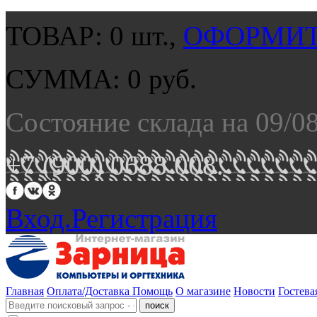
ТОВАР:
0
шт.,
ОФОРМИТ
СУММА:
0
руб.
Состояние склада на 09/0
+7 (900) 0688 008.
Вход.
Регистрация
Главная
Оплата/Доставка
Помощь
О магазине
Новости
Гостева