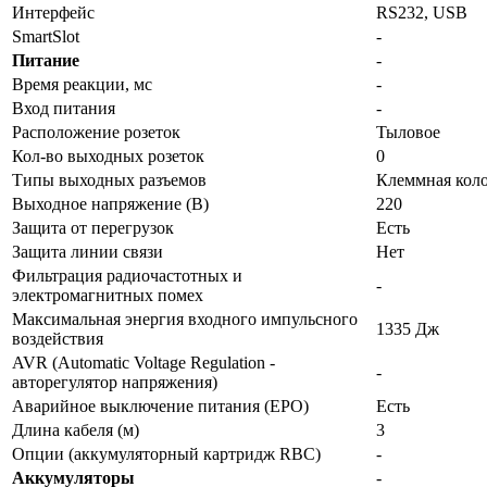
Интерфейс
RS232, USB
SmartSlot
-
Питание
-
Время реакции, мс
-
Вход питания
-
Расположение розеток
Тыловое
Кол-во выходных розеток
0
Типы выходных разъемов
Клеммная кол
Выходное напряжение (В)
220
Защита от перегрузок
Есть
Защита линии связи
Нет
Фильтрация радиочастотных и
-
электромагнитных помех
Максимальная энергия входного импульсного
1335 Дж
воздействия
AVR (Automatic Voltage Regulation -
-
авторегулятор напряжения)
Аварийное выключение питания (EPO)
Есть
Длина кабеля (м)
3
Опции (аккумуляторный картридж RBC)
-
Аккумуляторы
-