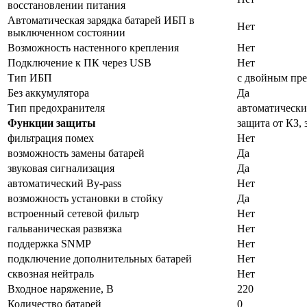
восстановлении питания
Автоматическая зарядка батарей ИБП в
Нет
выключенном состоянии
Возможность настенного крепления
Нет
Подключение к ПК через USB
Нет
Тип ИБП
с двойным пр
Без аккумулятора
Да
Тип предохранителя
автоматическ
Функции защиты
защита от КЗ, 
фильтрация помех
Нет
возможность замены батарей
Да
звуковая сигнализация
Да
автоматический By-pass
Нет
возможность установки в стойку
Да
встроенный сетевой фильтр
Нет
гальваническая развязка
Нет
поддержка SNMP
Нет
подключение дополнительных батарей
Нет
сквозная нейтраль
Нет
Входное наряжение, В
220
Количество батарей
0