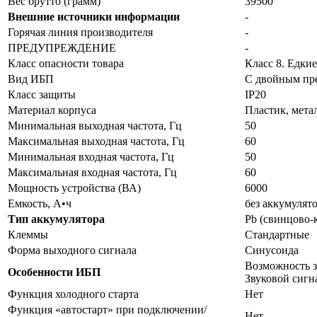
Вес брутто (грамм)
39500
Внешние источники информации
-
Горячая линия производителя
-
ПРЕДУПРЕЖДЕНИЕ
-
Класс опасности товара
Класс 8. Едки
Вид ИБП
С двойным пр
Класс защиты
IP20
Материал корпуса
Пластик, мета
Минимальная выходная частота, Гц
50
Максимальная выходная частота, Гц
60
Минимальная входная частота, Гц
50
Максимальная входная частота, Гц
60
Мощность устройства (ВА)
6000
Емкость, А•ч
без аккумулят
Тип аккумулятора
Pb (свинцово-
Клеммы
Стандартные
Форма выходного сигнала
Синусоида
Возможность з
Особенности ИБП
Звуковой сигн
Функция холодного старта
Нет
Функция «автостарт» при подключении/
Нет