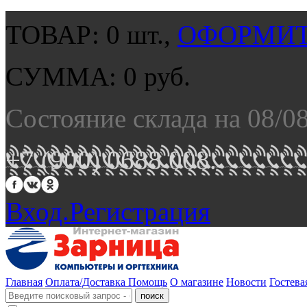
ТОВАР:
0
шт.,
ОФОРМИТ
СУММА:
0
руб.
Состояние склада на 08/0
+7 (900) 0688 008.
Вход.
Регистрация
Главная
Оплата/Доставка
Помощь
О магазине
Новости
Гостева