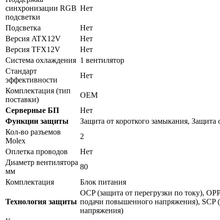
синхронизации RGB
Нет
подсветки
Подсветка
Нет
Версия ATX12V
Нет
Версия TFX12V
Нет
Система охлаждения
1 вентилятор
Стандарт
Нет
эффективности
Комплектация (тип
OEM
поставки)
Серверные БП
Нет
Функции защиты
Защита от короткого замыкания, Защита 
Кол-во разъемов
2
Molex
Оплетка проводов
Нет
Диаметр вентилятора
80
мм
Комплектация
Блок питания
OCP (защита от перегрузки по току), OPP
Технология защиты
подачи повышенного напряжения), SCP (
напряжения)