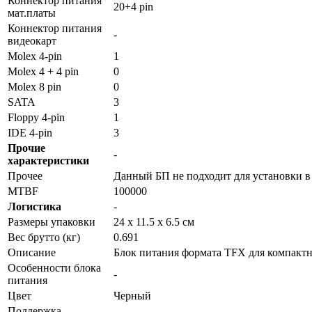
Коннектор питания
20+4 pin
мат.платы
Коннектор питания
-
видеокарт
Molex 4-pin
1
Molex 4 + 4 pin
0
Molex 8 pin
0
SATA
3
Floppy 4-pin
1
IDE 4-pin
3
Прочие
-
характеристики
Прочее
Данный БП не подходит для установки в
MTBF
100000
Логистика
-
Размеры упаковки
24 x 11.5 x 6.5 см
Вес брутто (кг)
0.691
Описание
Блок питания формата TFX для компактны
Особенности блока
-
питания
Цвет
Черный
Поддержка