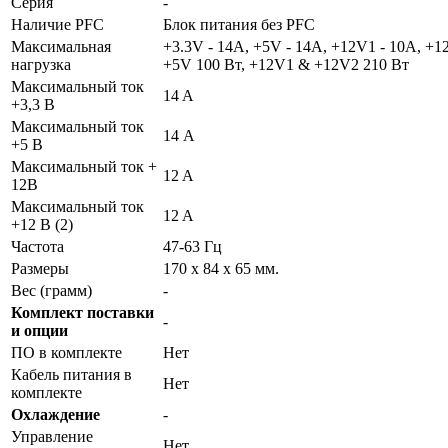
Серия
-
Наличие PFC
Блок питания без PFC
Максимальная
+3.3V - 14A, +5V - 14A, +12V1 - 10A, +1
нагрузка
+5V 100 Вт, +12V1 & +12V2 210 Вт
Максимальный ток
14 A
+3,3 В
Максимальный ток
14 А
+5 В
Максимальный ток +
12 A
12В
Максимальный ток
12 A
+12 В (2)
Частота
47-63 Гц
Размеры
170 x 84 x 65 мм.
Вес (грамм)
-
Комплект поставки
-
и опции
ПО в комплекте
Нет
Кабель питания в
Нет
комплекте
Охлаждение
-
Управление
Нет