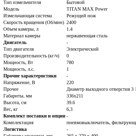
Тип измельчителя
Бытовой
Модель
TITAN MAX Power
Измельчающая система
Режущий нож
Скорость вращения (Об/мин)
2400
Объем камеры, л
1.4
Материал камеры
нержавеющая сталь
Двигатель
-
Тип двигателя
Электрический
Производительность (кг/ч)
0
Мощность, Вт
780
Мощность, л.с.
1
Прочие характеристики
-
Напряжение, В
220
Прочее
Диаметр выходного отверстия 3 1
Габариты, мм
336х211
Высота, см
39.6
Вес, кг
6,3
Комплект поставки и опции
-
Комплектация
пневмовыключатель, фильтрующая
Логистика
-
Габариты упаковки, мм
265 x 270 x 490