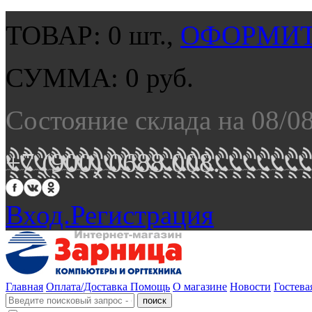
ТОВАР:
0
шт.,
ОФОРМИТ
СУММА:
0
руб.
Состояние склада на 08/0
+7 (900) 0688 008.
Вход.
Регистрация
Главная
Оплата/Доставка
Помощь
О магазине
Новости
Гостева