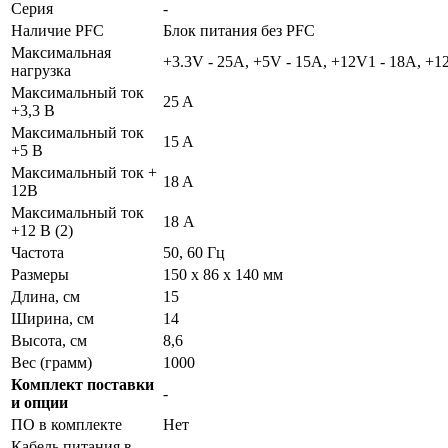
Серия
-
Наличие PFC
Блок питания без PFC
Максимальная
+3.3V - 25A, +5V - 15A, +12V1 - 18A, +1
нагрузка
Максимальный ток
25 A
+3,3 В
Максимальный ток
15 A
+5 В
Максимальный ток +
18 A
12В
Максимальный ток
18 А
+12 В (2)
Частота
50, 60 Гц
Размеры
150 x 86 x 140 мм
Длина, см
15
Ширина, см
14
Высота, см
8,6
Вес (грамм)
1000
Комплект поставки
-
и опции
ПО в комплекте
Нет
Кабель питания в