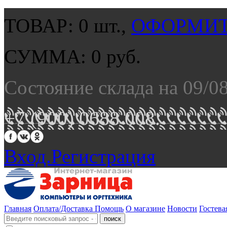
ТОВАР:
0
шт.,
ОФОРМИТ
СУММА:
0
руб.
Состояние склада на 09/0
+7 (900) 0688 008.
Вход.
Регистрация
Главная
Оплата/Доставка
Помощь
О магазине
Новости
Гостева