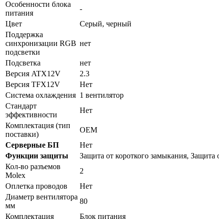
Особенности блока
-
питания
Цвет
Серый, черный
Поддержка
синхронизации RGB
нет
подсветки
Подсветка
нет
Версия ATX12V
2.3
Версия TFX12V
Нет
Система охлаждения
1 вентилятор
Стандарт
Нет
эффективности
Комплектация (тип
OEM
поставки)
Серверные БП
Нет
Функции защиты
Защита от короткого замыкания, Защита 
Кол-во разъемов
2
Molex
Оплетка проводов
Нет
Диаметр вентилятора
80
мм
Комплектация
Блок питания