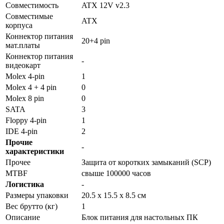
Совместимость
ATX 12V v2.3
Совместимые
ATX
корпуса
Коннектор питания
20+4 pin
мат.платы
Коннектор питания
-
видеокарт
Molex 4-pin
1
Molex 4 + 4 pin
0
Molex 8 pin
0
SATA
3
Floppy 4-pin
1
IDE 4-pin
2
Прочие
-
характеристики
Прочее
Защита от коротких замыканий (SCP)
MTBF
свыше 100000 часов
Логистика
-
Размеры упаковки
20.5 x 15.5 x 8.5 см
Вес брутто (кг)
1
Описание
Блок питания для настольных ПК