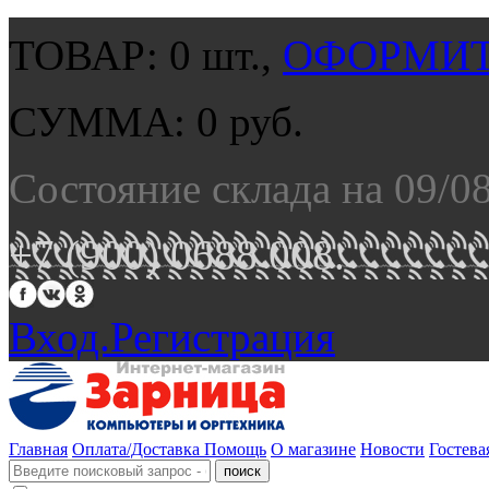
ТОВАР:
0
шт.,
ОФОРМИТ
СУММА:
0
руб.
Состояние склада на 09/0
+7 (900) 0688 008.
Вход.
Регистрация
Главная
Оплата/Доставка
Помощь
О магазине
Новости
Гостева