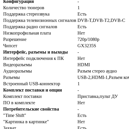
Конфигурация
-
Количество тюнеров
1
Поддержка стереозвука
Есть
Поддержка телевизионных сигналов
DVB-T,DVB-T2,DVB-C
Поддержка радио сигналов
Есть
Низкопрофильная плата
Нет
Разрешение
720p/1080p
Чипсет
GX3235S
Интерфейс, разъемы и выходы
-
Интерфейс подключения к ПК
Нет
Видеоразъемы
HDMI
Аудиоразъемы
Разъем стерео аудио
Разъемы
USB-2,HDMI-1,Разъем ком
Встроенный USB-коннектор
1
Комплект поставки и опции
-
Комплект поставки
Приставка,пульт ДУ
ПО в комплекте
Нет
Потребительские свойства
-
"Time Shift"
Есть
"Картинка в картинке"
Нет
Захват
Есть