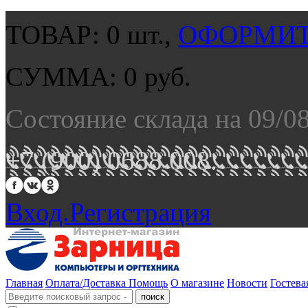
ТОВАР:
0
шт.,
ОФОРМИТ
СУММА:
0
руб.
Состояние склада на 09/0
+7 (900) 0688 008.
Вход.
Регистрация
Главная
Оплата/Доставка
Помощь
О магазине
Новости
Гостева