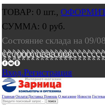
ТОВАР:
0
шт.,
ОФОРМИТ
СУММА:
0
руб.
Состояние склада на 09/0
+7 (900) 0688 008.
Вход.
Регистрация
Главная
Оплата/Доставка
Помощь
О магазине
Новости
Гостева