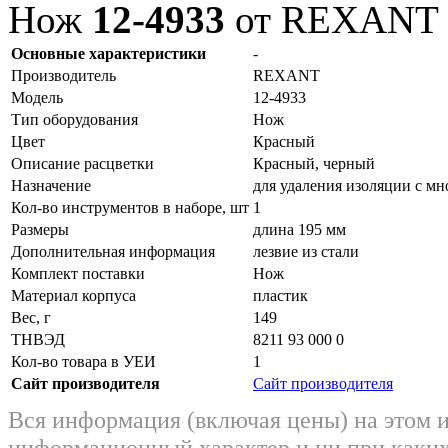
Нож
12-4933
от REXANT
Основные характеристики
-
Производитель
REXANT
Модель
12-4933
Тип оборудования
Нож
Цвет
Красный
Описание расцветки
Красный, черный
Назначение
для удаления изоляции с мн
Кол-во инструментов в наборе, шт
1
Размеры
длина 195 мм
Дополнительная информация
лезвие из стали
Комплект поставки
Нож
Материал корпуса
пластик
Вес, г
149
ТНВЭД
8211 93 000 0
Кол-во товара в УЕИ
1
Сайт производителя
Сайт производителя
Вся информация (включая цены) на этом 
информационный характер и ни при каких