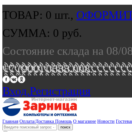
ТОВАР:
0
шт.,
ОФОРМИТ
СУММА:
0
руб.
Состояние склада на 08/0
+7 (900) 0688 008.
Вход.
Регистрация
Главная
Оплата/Доставка
Помощь
О магазине
Новости
Гостева