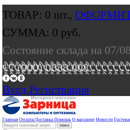
ТОВАР:
0
шт.,
ОФОРМИТ
СУММА:
0
руб.
Состояние склада на 07/0
+7 (900) 0688 008.
Вход.
Регистрация
Главная
Оплата/Доставка
Помощь
О магазине
Новости
Гостева