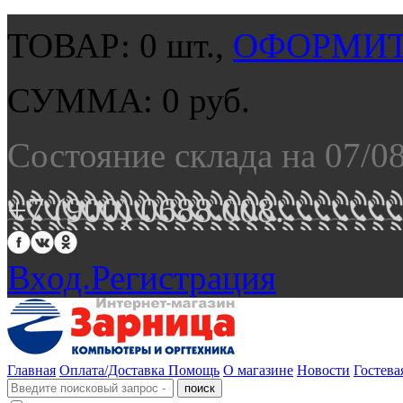
ТОВАР:
0
шт.,
ОФОРМИТ
СУММА:
0
руб.
Состояние склада на 07/0
+7 (900) 0688 008.
Вход.
Регистрация
Главная
Оплата/Доставка
Помощь
О магазине
Новости
Гостева