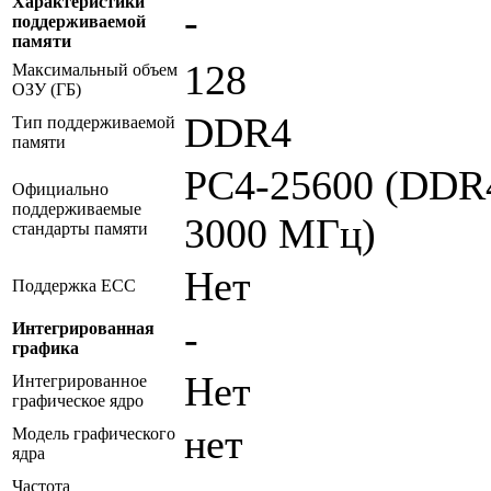
Характеристики
-
поддерживаемой
памяти
128
Максимальный объем
ОЗУ (ГБ)
DDR4
Тип поддерживаемой
памяти
PC4-25600 (DDR
Официально
поддерживаемые
3000 МГц)
стандарты памяти
Нет
Поддержка ECC
-
Интегрированная
графика
Нет
Интегрированное
графическое ядро
нет
Модель графического
ядра
Частота