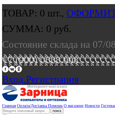
ТОВАР:
0
шт.,
ОФОРМИТ
СУММА:
0
руб.
Состояние склада на 07/0
+7 (900) 0688 008.
Вход.
Регистрация
Главная
Оплата/Доставка
Помощь
О магазине
Новости
Гостева