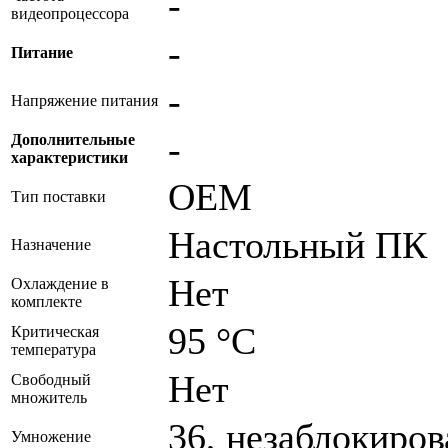
-
видеопроцессора
-
Питание
-
Напряжение питания
-
Дополнительные
характеристики
OEM
Тип поставки
Настольный ПК
Назначение
Нет
Охлаждение в
комплекте
95 °C
Критическая
температура
Нет
Свободный
множитель
36, незаблокиро
Умножение