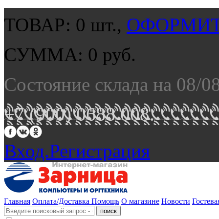
ТОВАР:
0
шт.,
ОФОРМИТ
СУММА:
0
руб.
Состояние склада на 08/0
+7 (900) 0688 008.
Вход.
Регистрация
Главная
Оплата/Доставка
Помощь
О магазине
Новости
Гостева