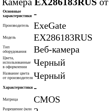
Камера
EX286183RUS
от 
-
Основные
характеристики
ExeGate
Производитель
EX286183RUS
Модель
Веб-камера
Тип
оборудования
Цвета,
Черный
использованные
в оформлении
Черный
Название цвета
от производителя
-
Характеристики
CMOS
Матрица
Разрешение (млн