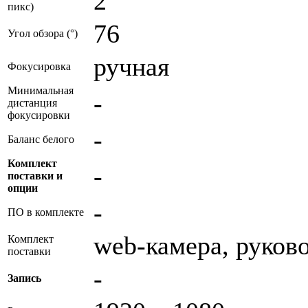
2
пикс)
76
Угол обзора (°)
ручная
Фокусировка
Минимальная
-
дистанция
фокусировки
-
Баланс белого
Комплект
-
поставки и
опции
-
ПО в комплекте
web-камера, руков
Комплект
поставки
-
Запись