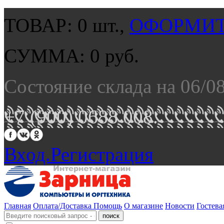
ТОВАР:
0
шт.,
ОФОРМИТ
СУММА:
0
руб.
Состояние склада на 06/0
+7 (900) 0688 008.
Вход.
Регистрация
Главная
Оплата/Доставка
Помощь
О магазине
Новости
Гостева