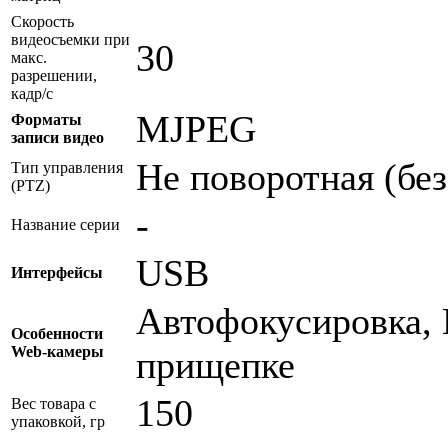
Скорость
видеосъемки при
30
макс.
разрешении,
кадр/с
MJPEG
Форматы
записи видео
Не поворотная (бе
Тип управления
(PTZ)
-
Название серии
USB
Интерфейсы
Автофокусировка,
Особенности
Web-камеры
прищепке
150
Вес товара с
упаковкой, гр