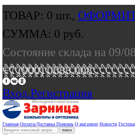
ТОВАР:
0
шт.,
ОФОРМИТ
СУММА:
0
руб.
Состояние склада на 09/0
+7 (900) 0688 008.
Вход.
Регистрация
Главная
Оплата/Доставка
Помощь
О магазине
Новости
Гостева