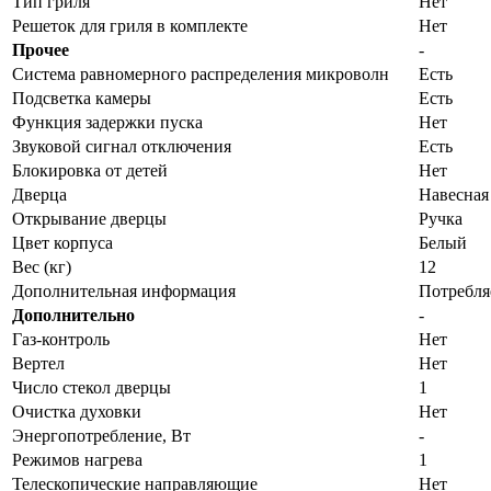
Тип гриля
Нет
Решеток для гриля в комплекте
Нет
Прочее
-
Система равномерного распределения микроволн
Есть
Подсветка камеры
Есть
Функция задержки пуска
Нет
Звуковой сигнал отключения
Есть
Блокировка от детей
Нет
Дверца
Навесная
Открывание дверцы
Ручка
Цвет корпуса
Белый
Вес (кг)
12
Дополнительная информация
Потребля
Дополнительно
-
Газ-контроль
Нет
Вертел
Нет
Число стекол дверцы
1
Очистка духовки
Нет
Энергопотребление, Вт
-
Режимов нагрева
1
Телескопические направляющие
Нет