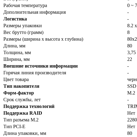
Рабочая температура
0 ~ 
Дополнительная информация
-
Логистика
-
Размеры упаковки
8.2 x
Вес брутто (грамм)
8
Размеры (ширина x высота x глубина)
80x2
Длина, мм
80
Толщина, мм
3,75
Ширина, мм
22
Внешние источники информации
-
Горячая линия производителя
-
Цвет товара
чер
Тип накопителя
SSD
Форм-фактор
M.2
Срок службы, лет
-
Поддержка технологий
TRI
Поддержка RAID
Нет
Тип разъема M.2
228
Тип PCI-E
Нет
Длина упаковки, мм
80