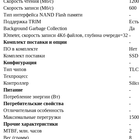
Скорость чтения (Мб/с)
1200
Скорость записи (Мб/с)
600
Тип интерфейса NAND Flash памяти
-
Поддержка TRIM
Есть
Background Garbage Collection
Да
IOmeter, скорость записи 4Кб файлов, глубина очереди=32
-
Комплект поставки и опции
-
ПО в комплекте
Нет
Комплект поставки
SSD
Конфигурация
-
Тип чипов
TLC
Техпроцесс
-
Контроллер
Sili
Питание
-
Потребление энергии (Вт)
-
Потребительские свойства
-
Отличительная особенность
-
Максимальные перегрузки
1500
Прочие характеристики
-
MTBF, млн. часов
2
Вес (грамм)
8