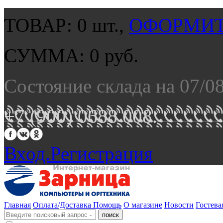
ТОВАР:
0
шт.,
ОФОРМИТ
СУММА:
0
руб.
Состояние склада на 07/0
+7 (900) 0688 008.
Вход.
Регистрация
Главная
Оплата/Доставка
Помощь
О магазине
Новости
Гостева