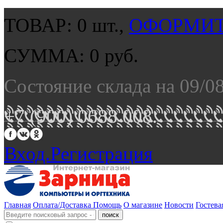
ТОВАР:
0
шт.,
ОФОРМИТ
СУММА:
0
руб.
Состояние склада на 09/0
+7 (900) 0688 008.
Вход.
Регистрация
Главная
Оплата/Доставка
Помощь
О магазине
Новости
Гостева