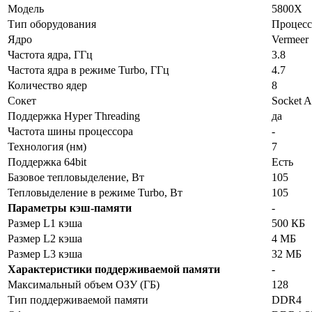
Модель
5800X
Тип оборудования
Процесс
Ядро
Vermeer
Частота ядра, ГГц
3.8
Частота ядра в режиме Turbo, ГГц
4.7
Количество ядер
8
Сокет
Socket 
Поддержка Hyper Threading
да
Частота шины процессора
-
Технология (нм)
7
Поддержка 64bit
Есть
Базовое тепловыделение, Вт
105
Тепловыделение в режиме Turbo, Вт
105
Параметры кэш-памяти
-
Размер L1 кэша
500 КБ
Размер L2 кэша
4 МБ
Размер L3 кэша
32 МБ
Характеристики поддерживаемой памяти
-
Максимальный объем ОЗУ (ГБ)
128
Тип поддерживаемой памяти
DDR4