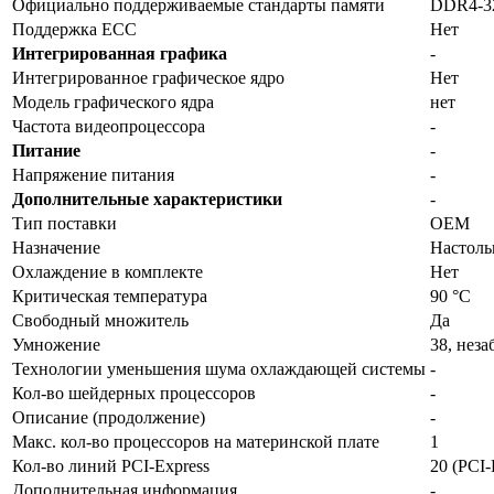
Официально поддерживаемые стандарты памяти
DDR4-3
Поддержка ECC
Нет
Интегрированная графика
-
Интегрированное графическое ядро
Нет
Модель графического ядра
нет
Частота видеопроцессора
-
Питание
-
Напряжение питания
-
Дополнительные характеристики
-
Тип поставки
OEM
Назначение
Настол
Охлаждение в комплекте
Нет
Критическая температура
90 °C
Свободный множитель
Да
Умножение
38, нез
Технологии уменьшения шума охлаждающей системы
-
Кол-во шейдерных процессоров
-
Описание (продолжение)
-
Макс. кол-во процессоров на материнской плате
1
Кол-во линий PCI-Express
20 (PCI-
Дополнительная информация
-