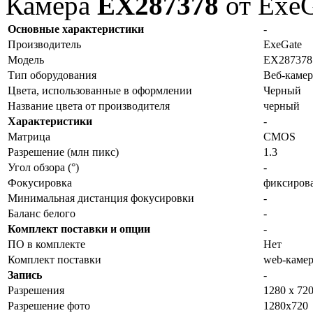
Камера
EX287378
от Exe
Основные характеристики
-
Производитель
ExeGate
Модель
EX287378
Тип оборудования
Веб-камер
Цвета, использованные в оформлении
Черный
Название цвета от производителя
черный
Характеристики
-
Матрица
CMOS
Разрешение (млн пикс)
1.3
Угол обзора (°)
-
Фокусировка
фиксиров
Минимальная дистанция фокусировки
-
Баланс белого
-
Комплект поставки и опции
-
ПО в комплекте
Нет
Комплект поставки
web-камер
Запись
-
Разрешения
1280 x 72
Разрешение фото
1280x720