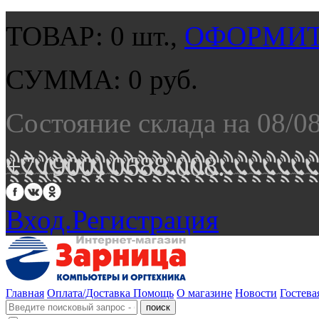
ТОВАР:
0
шт.,
ОФОРМИТ
СУММА:
0
руб.
Состояние склада на 08/0
+7 (900) 0688 008.
Вход.
Регистрация
Главная
Оплата/Доставка
Помощь
О магазине
Новости
Гостева