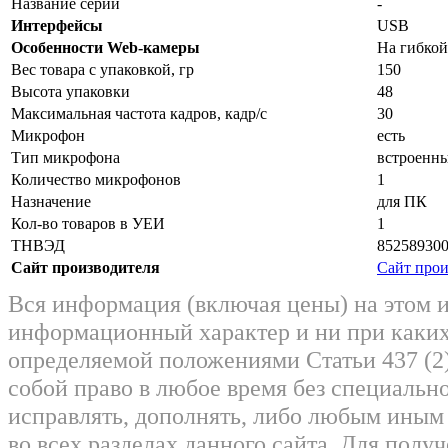
Название серии
-
Интерфейсы
USB
Особенности Web-камеры
На гибкой
Вес товара с упаковкой, гр
150
Высота упаковки
48
Максимальная частота кадров, кадр/с
30
Микрофон
есть
Тип микрофона
встроенн
Количество микрофонов
1
Назначение
для ПК
Кол-во товаров в УЕИ
1
ТНВЭД
85258930
Сайт производителя
Сайт прои
Вся информация (включая цены) на этом 
информационный характер и ни при каких
определяемой положениями Статьи 437 (2)
собой право в любое время без специально
исправлять, дополнять, либо любым ины
во всех разделах данного сайта. Для пол