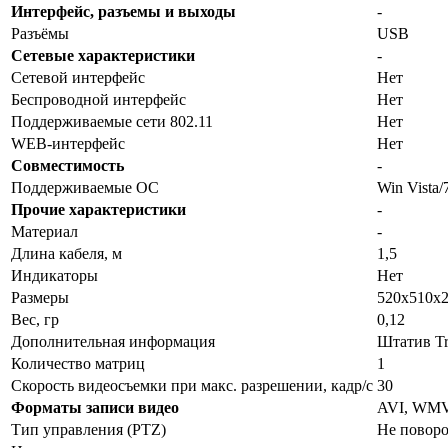
Интерфейс, разъемы и выходы
-
Разъёмы
USB
Сетевые характеристики
-
Сетевой интерфейс
Нет
Беспроводной интерфейс
Нет
Поддерживаемые сети 802.11
Нет
WEB-интерфейс
Нет
Совместимость
-
Поддерживаемые ОС
Win Vista/
Прочие характеристики
-
Материал
-
Длина кабеля, м
1,5
Индикаторы
Нет
Размеры
520x510x
Вес, гр
0,12
Дополнительная информация
Штатив T
Количество матриц
1
Скорость видеосъемки при макс. разрешении, кадр/с
30
Форматы записи видео
AVI, WM
Тип управления (PTZ)
Не поворо