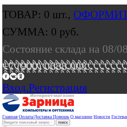
ТОВАР:
0
шт.,
ОФОРМИТ
СУММА:
0
руб.
Состояние склада на 08/0
+7 (900) 0688 008.
Вход.
Регистрация
Главная
Оплата/Доставка
Помощь
О магазине
Новости
Гостева