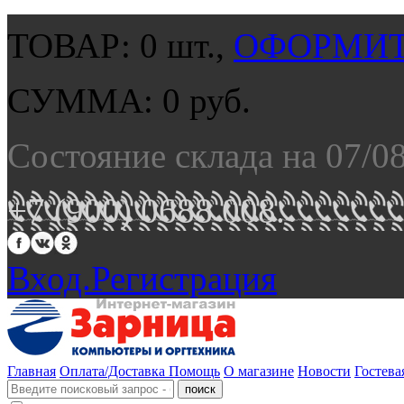
ТОВАР:
0
шт.,
ОФОРМИТ
СУММА:
0
руб.
Состояние склада на 07/0
+7 (900) 0688 008.
Вход.
Регистрация
Главная
Оплата/Доставка
Помощь
О магазине
Новости
Гостева