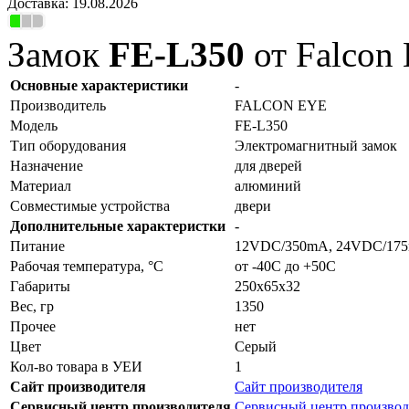
Доставка:
19.08.2026
Замок
FE-L350
от Falcon
Основные характеристики
-
Производитель
FALCON EYE
Модель
FE-L350
Тип оборудования
Электромагнитный замок
Назначение
для дверей
Материал
алюминий
Совместимые устройства
двери
Дополнительные характеристки
-
Питание
12VDC/350mA, 24VDC/17
Рабочая температура, °C
от -40С до +50С
Габариты
250x65x32
Вес, гр
1350
Прочее
нет
Цвет
Серый
Кол-во товара в УЕИ
1
Сайт производителя
Сайт производителя
Сервисный центр производителя
Сервисный центр производ