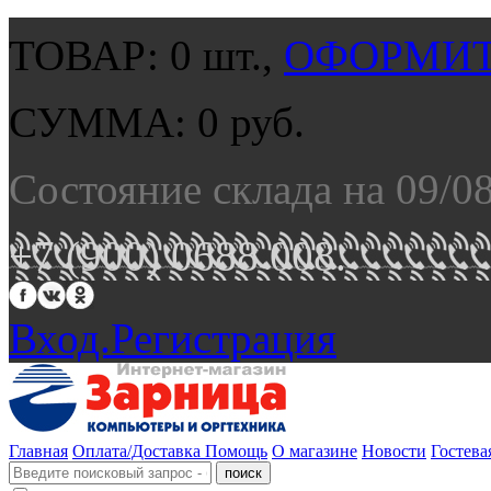
ТОВАР:
0
шт.,
ОФОРМИТ
СУММА:
0
руб.
Состояние склада на 09/0
+7 (900) 0688 008.
Вход.
Регистрация
Главная
Оплата/Доставка
Помощь
О магазине
Новости
Гостева