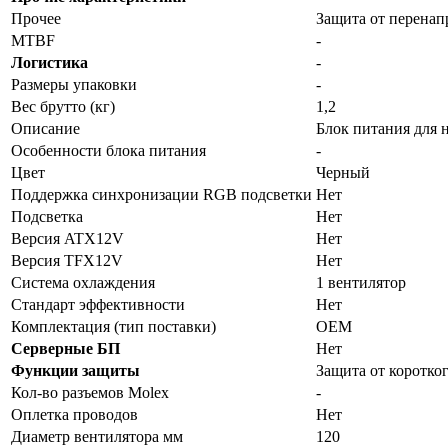
Прочее
Защита от перенап
MTBF
-
Логистика
-
Размеры упаковки
-
Вес брутто (кг)
1,2
Описание
Блок питания для
Особенности блока питания
-
Цвет
Черный
Поддержка синхронизации RGB подсветки
Нет
Подсветка
Нет
Версия ATX12V
Нет
Версия TFX12V
Нет
Система охлаждения
1 вентилятор
Стандарт эффективности
Нет
Комплектация (тип поставки)
OEM
Серверные БП
Нет
Функции защиты
Защита от коротко
Кол-во разъемов Molex
-
Оплетка проводов
Нет
Диаметр вентилятора мм
120