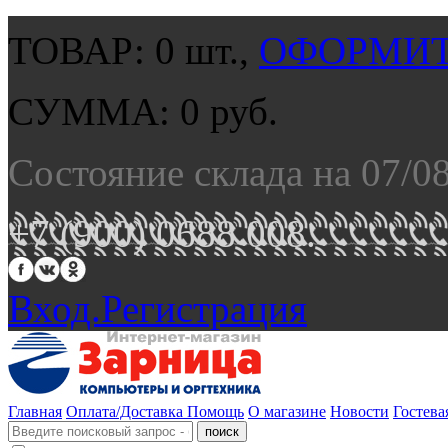
ТОВАР:
0
шт.,
ОФОРМИТ
СУММА:
0
руб.
Состояние склада на 07/0
+7 (900) 0688 008.
Вход.
Регистрация
Главная
Оплата/Доставка
Помощь
О магазине
Новости
Гостева