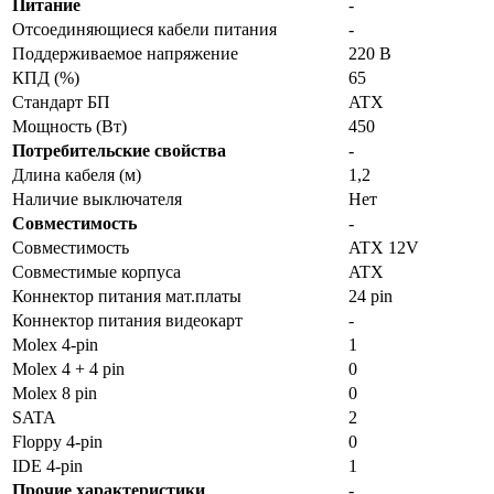
Питание
-
Отсоединяющиеся кабели питания
-
Поддерживаемое напряжение
220 В
КПД (%)
65
Стандарт БП
ATX
Мощность (Вт)
450
Потребительские свойства
-
Длина кабеля (м)
1,2
Наличие выключателя
Нет
Совместимость
-
Совместимость
ATX 12V
Совместимые корпуса
ATX
Коннектор питания мат.платы
24 pin
Коннектор питания видеокарт
-
Molex 4-pin
1
Molex 4 + 4 pin
0
Molex 8 pin
0
SATA
2
Floppy 4-pin
0
IDE 4-pin
1
Прочие характеристики
-