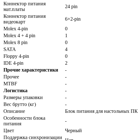
Коннектор питания
24 pin
мат.платы
Коннектор питания
6+2-pin
видеокарт
Molex 4-pin
0
Molex 4 + 4 pin
1
Molex 8 pin
0
SATA
4
Floppy 4-pin
0
IDE 4-pin
2
Прочие характеристики
-
Прочее
-
MTBF
-
Логистика
-
Размеры упаковки
-
Вес брутто (кг)
-
Описание
Блок питания для настольных ПК
Особенности блока
-
питания
Цвет
Черный
Поддержка синхронизации