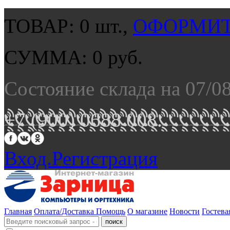
ТОВАР:
0
шт.,
ОФОРМИТ
СУММА:
0
руб.
Состояние склада на 07/0
+7 (900) 0688 008.
Вход.
Регистрация
Главная
Оплата/Доставка
Помощь
О магазине
Новости
Гостева