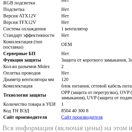
Нет
RGB подсветки
Подсветка
Нет
Версия ATX12V
Нет
Версия TFX12V
Нет
Система охлаждения
1 вентилятор
Стандарт эффективности
Нет
Комплектация (тип
OEM
поставки)
Серверные БП
Нет
Функции защиты
Защита от короткого замыкания, З
Кол-во разъемов Molex
2
Оплетка проводов
Нет
Диаметр вентилятора мм
120
Комплектация
блок питания, сетевой кабель пит
OPP (защита от перегрузки), OVP 
Технология защиты
замыкания), UVP (защита от пода
Количество товара в УЕИ
1
Код ТН ВЭД
8504 40 300 8
Сайт производителя
Сайт производителя
Вся информация (включая цены) на этом 