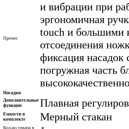
и вибрации при ра
эргономичная ручк
touch и большими 
Прочее
отсоединения ножк
фиксация насадок
погружная часть б
высококачественн
Насадки
Плавная регулиров
Дополнительные
функции
Мерный стакан
Емкости в
комплекте
Кол-во товара в