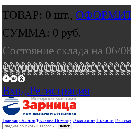
ТОВАР:
0
шт.,
ОФОРМИТ
СУММА:
0
руб.
Состояние склада на 06/0
+7 (900) 0688 008.
Вход.
Регистрация
Главная
Оплата/Доставка
Помощь
О магазине
Новости
Гостева