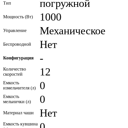
погружной
Тип
1000
Мощность (Вт)
Механическое
Управление
Нет
Беспроводной
-
Конфигурация
12
Количество
скоростей
0
Емкость
измельчителя (л)
0
Емкость
мельнички (л)
Нет
Материал чаши
0
Емкость кувшина