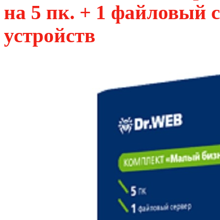
на 5 пк. + 1 файловый 
устройств