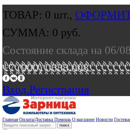
ТОВАР:
0
шт.,
ОФОРМИТ
СУММА:
0
руб.
Состояние склада на 06/0
+7 (900) 0688 008.
Вход.
Регистрация
Главная
Оплата/Доставка
Помощь
О магазине
Новости
Гостева