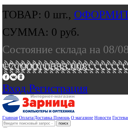
ТОВАР:
0
шт.,
ОФОРМИТ
СУММА:
0
руб.
Состояние склада на 08/0
+7 (900) 0688 008.
Вход.
Регистрация
Главная
Оплата/Доставка
Помощь
О магазине
Новости
Гостева