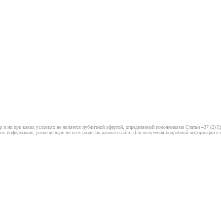
 и ни при каких условиях не является публичной офертой, определяемой положениями Статьи 437 (2) Гр
ть информацию, размещенную во всех разделах данного сайта. Для получения подробной информации о ст