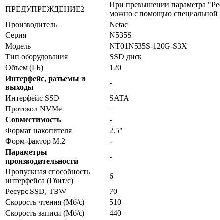
При превышении параметра "Рес
ПРЕДУПРЕЖДЕНИЕ2
можно с помощью специальной у
Производитель
Netac
Серия
N535S
Модель
NT01N535S-120G-S3X
Тип оборудования
SSD диск
Объем (ГБ)
120
Интерфейс, разъемы и
-
выходы
Интерфейс SSD
SATA
Протокол NVMe
-
Совместимость
-
Формат накопителя
2.5"
Форм-фактор M.2
-
Параметры
-
производительности
Пропускная способность
6
интерфейса (Гбит/с)
Ресурс SSD, TBW
70
Скорость чтения (Мб/с)
510
Скорость записи (Мб/с)
440