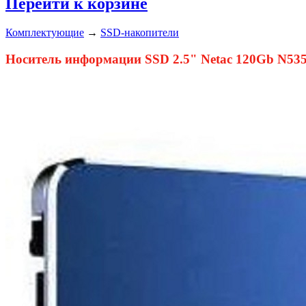
Перейти к корзине
Комплектующие
→
SSD-накопители
Носитель информации SSD 2.5" Netac 120Gb N535