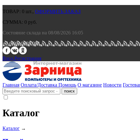
ТОВАР:
0
шт.,
ОФОРМИТЬ ЗАКАЗ
СУММА:
0
руб.
Состояние склада на 08/08/2026 16:05
+7 (900) 0688 008.
Вход.
Регистрация
Главная
Оплата/Доставка
Помощь
О магазине
Новости
Гостева
Каталог
Каталог
→