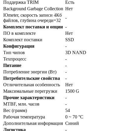
Поддержка TRIM
Есть
Background Garbage Collection
Нет
IOmeter, скорость записи 4Кб
-
файлов, глубина очереди=32
Комплект поставки и опции
-
ПО в комплекте
Нет
Комплект поставки
SSD
Конфигурация
-
Тип чипов
3D NAND
Техпроцесс
-
Питание
-
Потребление энергии (Вт)
-
Потребительские свойства
-
Отличительная особенность
Нет
Максимальные перегрузки
1500 G
Прочие характеристики
-
MTBF, млн. часов
-
Вес (грамм)
54
Рабочая температура
0 ~ 70 °C
Дополнительная информация
Синий
Логистика
-