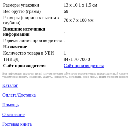
Размеры упаковки
13 x 10.1 x 1.5 см
Вес брутто (грамм)
69
Размеры (ширина x высота x
70 x 7 x 100 мм
глубина)
Внешние источники
-
информации
Горячая линия производителя
-
Назначение
Количество товара в УЕИ
1
ТНВЭД
8471 70 700 0
Сайт производителя
Сайт производителя
Вся информация (включая цены) на этом интернет-сайте носит исключительно информационный характер
уведомления вносить изменения, удалять, исправлять, дополнять, либо любым иным способом обновля
Каталог
Оплата/Доставка
Помощь
О магазине
Гостевая книга