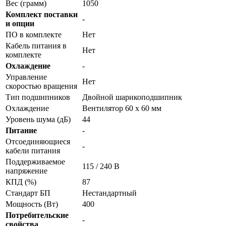
Вес (грамм)
1050
Комплект поставки
-
и опции
ПО в комплекте
Нет
Кабель питания в
Нет
комплекте
Охлаждение
-
Управление
Нет
скоростью вращения
Тип подшипников
Двойной шарикоподшипник
Охлаждение
Вентилятор 60 x 60 мм
Уровень шума (дБ)
44
Питание
-
Отсоединяющиеся
-
кабели питания
Поддерживаемое
115 / 240 В
напряжение
КПД (%)
87
Стандарт БП
Нестандартный
Мощность (Вт)
400
Потребительские
-
свойства