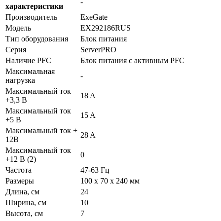
-
характеристики
Производитель
ExeGate
Модель
EX292186RUS
Тип оборудования
Блок питания
Серия
ServerPRO
Наличие PFC
Блок питания с активным PFC
Максимальная
-
нагрузка
Максимальный ток
18 A
+3,3 В
Максимальный ток
15 A
+5 В
Максимальный ток +
28 A
12В
Максимальный ток
0
+12 В (2)
Частота
47-63 Гц
Размеры
100 x 70 x 240 мм
Длина, см
24
Ширина, см
10
Высота, см
7