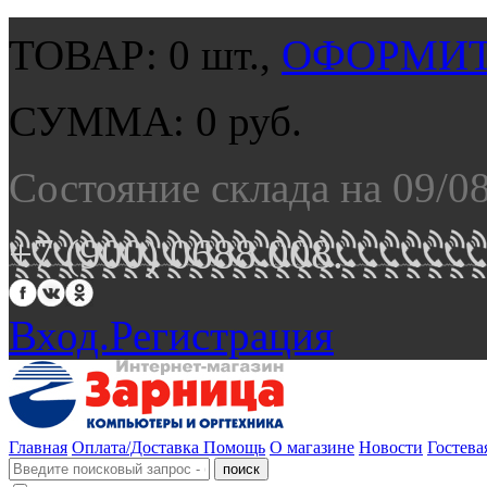
ТОВАР:
0
шт.,
ОФОРМИТ
СУММА:
0
руб.
Состояние склада на 09/0
+7 (900) 0688 008.
Вход.
Регистрация
Главная
Оплата/Доставка
Помощь
О магазине
Новости
Гостева