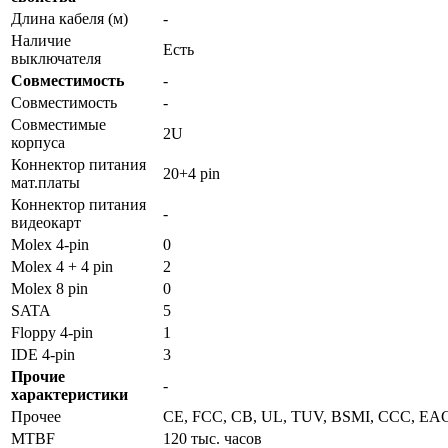
Длина кабеля (м)
-
Наличие
Есть
выключателя
Совместимость
-
Совместимость
-
Совместимые
2U
корпуса
Коннектор питания
20+4 pin
мат.платы
Коннектор питания
-
видеокарт
Molex 4-pin
0
Molex 4 + 4 pin
2
Molex 8 pin
0
SATA
5
Floppy 4-pin
1
IDE 4-pin
3
Прочие
-
характеристики
Прочее
CE, FCC, CB, UL, TUV, BSMI, CCC, EA
MTBF
120 тыс. часов