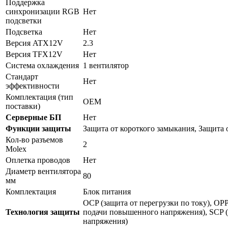
Поддержка
синхронизации RGB
Нет
подсветки
Подсветка
Нет
Версия ATX12V
2.3
Версия TFX12V
Нет
Система охлаждения
1 вентилятор
Стандарт
Нет
эффективности
Комплектация (тип
OEM
поставки)
Серверные БП
Нет
Функции защиты
Защита от короткого замыкания, Защита 
Кол-во разъемов
2
Molex
Оплетка проводов
Нет
Диаметр вентилятора
80
мм
Комплектация
Блок питания
OCP (защита от перегрузки по току), OPP
Технология защиты
подачи повышенного напряжения), SCP (
напряжения)