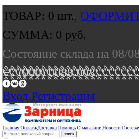
ТОВАР:
0
шт.,
ОФОРМИТ
СУММА:
0
руб.
Состояние склада на 08/0
+7 (900) 0688 008.
Вход.
Регистрация
Главная
Оплата/Доставка
Помощь
О магазине
Новости
Гостева