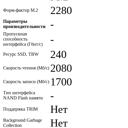
2280
Форм-фактор M.2
-
Параметры
производительности
Пропускная
-
способность
интерфейса (Гбит/с)
240
Ресурс SSD, TBW
2080
Скорость чтения (Мб/с)
1700
Скорость записи (Мб/с)
-
Тип интерфейса
NAND Flash памяти
Нет
Поддержка TRIM
Нет
Background Garbage
Collection