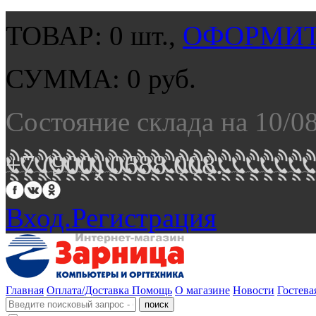
ТОВАР:
0
шт.,
ОФОРМИТ
СУММА:
0
руб.
Состояние склада на 10/0
+7 (900) 0688 008.
Вход.
Регистрация
Главная
Оплата/Доставка
Помощь
О магазине
Новости
Гостева