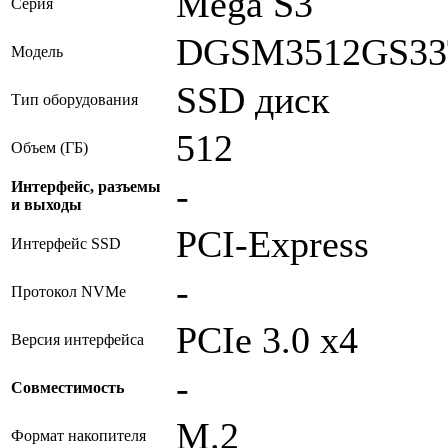
Mega S3
Серия
DGSM3512GS33
Модель
SSD диск
Тип оборудования
512
Объем (ГБ)
-
Интерфейс, разъемы
и выходы
PCI-Express
Интерфейс SSD
-
Протокол NVMe
PCIe 3.0 x4
Версия интерфейса
-
Совместимость
M.2
Формат накопителя