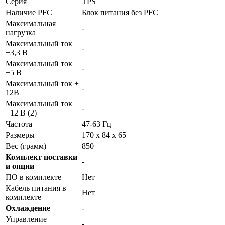
Серия
TPS
Наличие PFC
Блок питания без PFC
Максимальная
-
нагрузка
Максимальный ток
-
+3,3 В
Максимальный ток
-
+5 В
Максимальный ток +
-
12В
Максимальный ток
-
+12 В (2)
Частота
47-63 Гц
Размеры
170 x 84 x 65
Вес (грамм)
850
Комплект поставки
-
и опции
ПО в комплекте
Нет
Кабель питания в
Нет
комплекте
Охлаждение
-
Управление
-