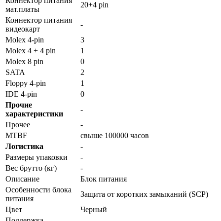
Коннектор питания
20+4 pin
мат.платы
Коннектор питания
-
видеокарт
Molex 4-pin
3
Molex 4 + 4 pin
1
Molex 8 pin
0
SATA
2
Floppy 4-pin
1
IDE 4-pin
0
Прочие
-
характеристики
Прочее
-
MTBF
свыше 100000 часов
Логистика
-
Размеры упаковки
-
Вес брутто (кг)
-
Описание
Блок питания
Особенности блока
Защита от коротких замыканий (SCP)
питания
Цвет
Черный
Поддержка