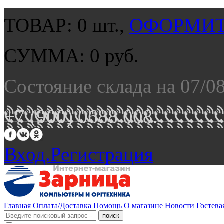
ТОВАР:
0
шт.,
ОФОРМИТ
СУММА:
0
руб.
Состояние склада на 07/0
+7 (900) 0688 008.
Вход.
Регистрация
Главная
Оплата/Доставка
Помощь
О магазине
Новости
Гостева