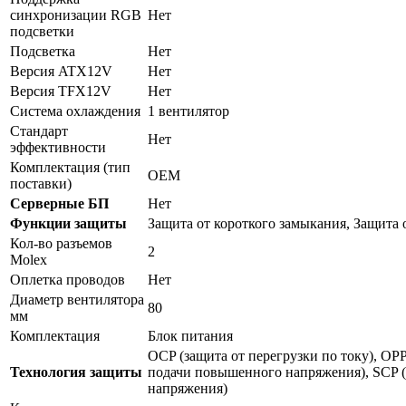
синхронизации RGB
Нет
подсветки
Подсветка
Нет
Версия ATX12V
Нет
Версия TFX12V
Нет
Система охлаждения
1 вентилятор
Стандарт
Нет
эффективности
Комплектация (тип
OEM
поставки)
Серверные БП
Нет
Функции защиты
Защита от короткого замыкания, Защита 
Кол-во разъемов
2
Molex
Оплетка проводов
Нет
Диаметр вентилятора
80
мм
Комплектация
Блок питания
OCP (защита от перегрузки по току), OPP
Технология защиты
подачи повышенного напряжения), SCP (
напряжения)