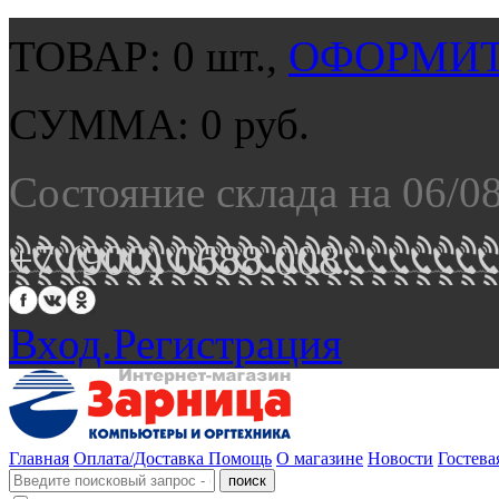
ТОВАР:
0
шт.,
ОФОРМИТ
СУММА:
0
руб.
Состояние склада на 06/0
+7 (900) 0688 008.
Вход.
Регистрация
Главная
Оплата/Доставка
Помощь
О магазине
Новости
Гостева