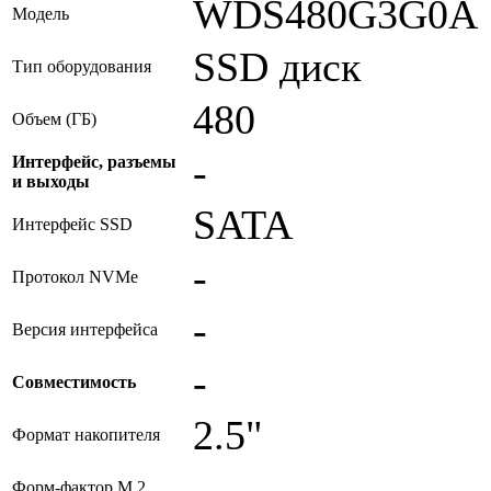
WDS480G3G0A
Модель
SSD диск
Тип оборудования
480
Объем (ГБ)
-
Интерфейс, разъемы
и выходы
SATA
Интерфейс SSD
-
Протокол NVMe
-
Версия интерфейса
-
Совместимость
2.5"
Формат накопителя
-
Форм-фактор M.2