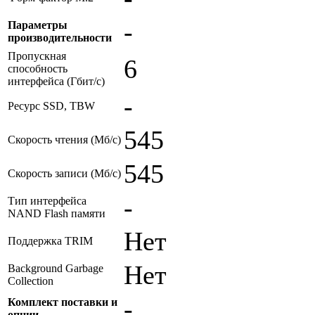
-
Параметры
производительности
Пропускная
6
способность
интерфейса (Гбит/с)
-
Ресурс SSD, TBW
545
Скорость чтения (Мб/с)
545
Скорость записи (Мб/с)
-
Тип интерфейса
NAND Flash памяти
Нет
Поддержка TRIM
Нет
Background Garbage
Collection
-
Комплект поставки и
опции