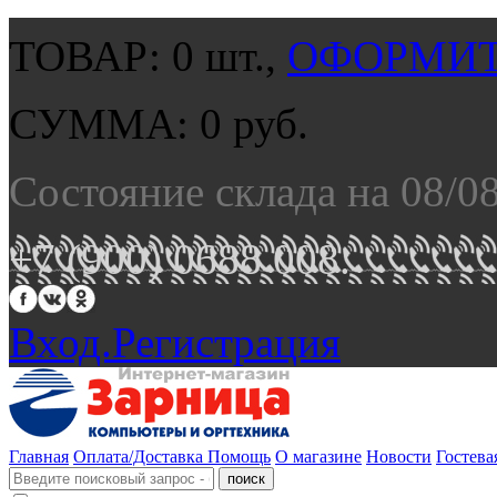
ТОВАР:
0
шт.,
ОФОРМИТ
СУММА:
0
руб.
Состояние склада на 08/0
+7 (900) 0688 008.
Вход.
Регистрация
Главная
Оплата/Доставка
Помощь
О магазине
Новости
Гостева