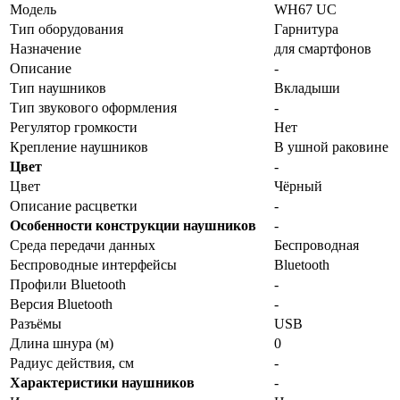
Модель
WH67 UC
Тип оборудования
Гарнитура
Назначение
для смартфонов
Описание
-
Тип наушников
Вкладыши
Тип звукового оформления
-
Регулятор громкости
Нет
Крепление наушников
В ушной раковине
Цвет
-
Цвет
Чёрный
Описание расцветки
-
Особенности конструкции наушников
-
Среда передачи данных
Беспроводная
Беспроводные интерфейсы
Bluetooth
Профили Bluetooth
-
Версия Bluetooth
-
Разъёмы
USB
Длина шнура (м)
0
Радиус действия, см
-
Характеристики наушников
-