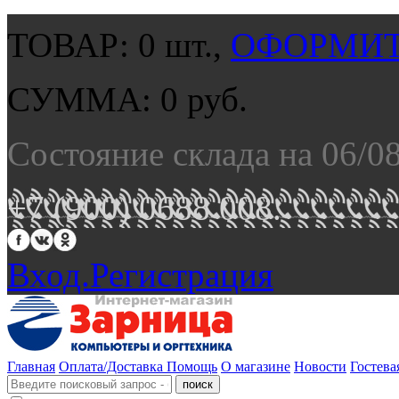
ТОВАР:
0
шт.,
ОФОРМИТ
СУММА:
0
руб.
Состояние склада на 06/0
+7 (900) 0688 008.
Вход.
Регистрация
Главная
Оплата/Доставка
Помощь
О магазине
Новости
Гостева