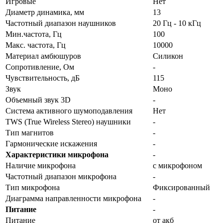
Игровые
Нет
Диаметр динамика, мм
13
Частотный диапазон наушников
20 Гц - 10 кГц
Мин.частота, Гц
100
Макс. частота, Гц
10000
Материал амбюшуров
Силикон
Сопротивление, Ом
-
Чувствительность, дБ
115
Звук
Моно
Объемный звук 3D
-
Система активного шумоподавления
Нет
TWS (True Wireless Stereo) наушники
-
Тип магнитов
-
Гармонические искажения
-
Характеристики микрофона
-
Наличие микрофона
с микрофоном
Частотный диапазон микрофона
-
Тип микрофона
Фиксированный
Диаграмма направленности микрофона
-
Питание
-
Питание
от акб