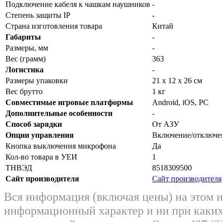
Подключение кабеля к чашкам наушников
-
Степень защиты IP
-
Страна изготовления товара
Китай
Габариты
-
Размеры, мм
-
Вес (грамм)
363
Логистика
-
Размеры упаковки
21 x 12 x 26 см
Вес брутто
1 кг
Совместимые игровые платформы
Android, iOS, PC
Дополнительные особенности
-
Способ зарядки
От АЗУ
Опции управления
Включение/отключе
Кнопка выключения микрофона
Да
Кол-во товара в УЕИ
1
ТНВЭД
8518309500
Сайт производителя
Сайт производителя
Вся информация (включая цены) на этом 
информационный характер и ни при каких