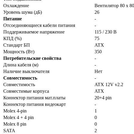
Охлаждение
Вентилятор 80 x 8
Уровень шума (дБ)
26
Питание
-
Отсоединяющиеся кабели питания
-
Поддерживаемое напряжение
115 / 230 В
КПД (%)
75
Стандарт БП
ATX
Мощность (Вт)
350
Потребительские свойства
-
Длина кабеля (м)
-
Наличие выключателя
Нет
Совместимость
-
Совместимость
ATX 12V v2.2
Совместимые корпуса
ATX
Коннектор питания мат.платы
20+4 pin
Коннектор питания видеокарт
-
Molex 4-pin
1
Molex 4 + 4 pin
0
Molex 8 pin
0
SATA
2