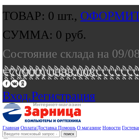
ТОВАР:
0
шт.,
ОФОРМИТ
СУММА:
0
руб.
Состояние склада на 09/0
+7 (900) 0688 008.
Вход.
Регистрация
Главная
Оплата/Доставка
Помощь
О магазине
Новости
Гостева