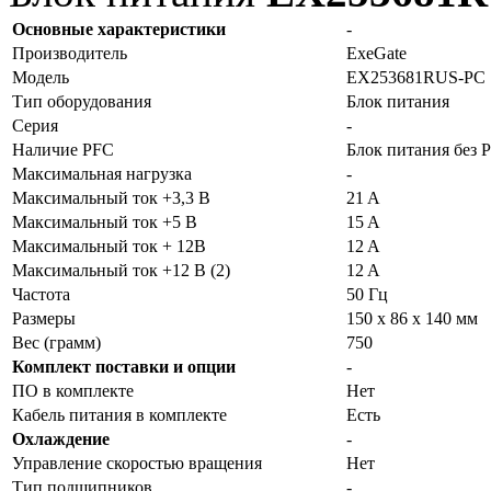
Основные характеристики
-
Производитель
ExeGate
Модель
EX253681RUS-PC
Тип оборудования
Блок питания
Серия
-
Наличие PFC
Блок питания без 
Максимальная нагрузка
-
Максимальный ток +3,3 В
21 A
Максимальный ток +5 В
15 A
Максимальный ток + 12В
12 A
Максимальный ток +12 В (2)
12 A
Частота
50 Гц
Размеры
150 x 86 x 140 мм
Вес (грамм)
750
Комплект поставки и опции
-
ПО в комплекте
Нет
Кабель питания в комплекте
Есть
Охлаждение
-
Управление скоростью вращения
Нет
Тип подшипников
-