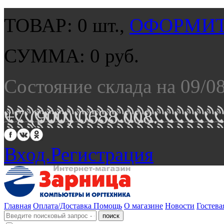
ТОВАР:
0
шт.,
ОФОРМИТ
СУММА:
0
руб.
Состояние склада на 09/0
+7 (900) 0688 008.
Вход.
Регистрация
Главная
Оплата/Доставка
Помощь
О магазине
Новости
Гостева