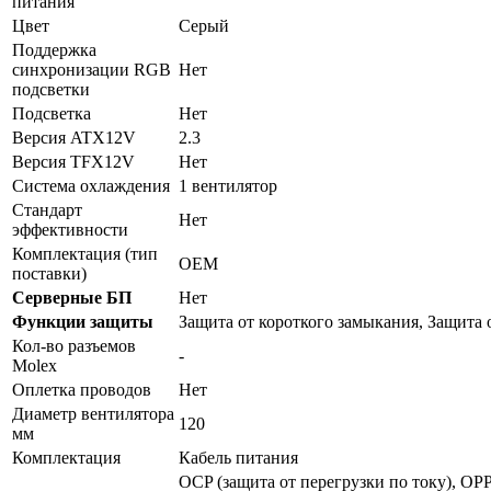
питания
Цвет
Серый
Поддержка
синхронизации RGB
Нет
подсветки
Подсветка
Нет
Версия ATX12V
2.3
Версия TFX12V
Нет
Система охлаждения
1 вентилятор
Стандарт
Нет
эффективности
Комплектация (тип
OEM
поставки)
Серверные БП
Нет
Функции защиты
Защита от короткого замыкания, Защита 
Кол-во разъемов
-
Molex
Оплетка проводов
Нет
Диаметр вентилятора
120
мм
Комплектация
Кабель питания
OCP (защита от перегрузки по току), OPP