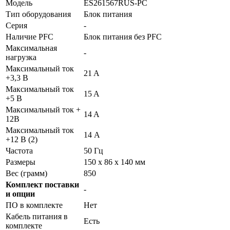
Модель
ES261567RUS-PC
Тип оборудования
Блок питания
Серия
-
Наличие PFC
Блок питания без PFC
Максимальная
-
нагрузка
Максимальный ток
21 A
+3,3 В
Максимальный ток
15 A
+5 В
Максимальный ток +
14 A
12В
Максимальный ток
14 А
+12 В (2)
Частота
50 Гц
Размеры
150 x 86 x 140 мм
Вес (грамм)
850
Комплект поставки
-
и опции
ПО в комплекте
Нет
Кабель питания в
Есть
комплекте