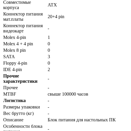
Совместимые
ATX
корпуса
Коннектор питания
20+4 pin
мат.платы
Коннектор питания
-
видеокарт
Molex 4-pin
1
Molex 4 + 4 pin
0
Molex 8 pin
0
SATA
3
Floppy 4-pin
0
IDE 4-pin
2
Прочие
-
характеристики
Прочее
-
MTBF
свыше 100000 часов
Логистика
-
Размеры упаковки
-
Вес брутто (кг)
-
Описание
Блок питания для настольных ПК
Особенности блока
-