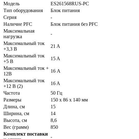
Модель
ES261568RUS-PC
Тип оборудования
Блок питания
Серия
-
Наличие PFC
Блок питания без PFC
Максимальная
-
нагрузка
Максимальный ток
21 A
+3,3 В
Максимальный ток
15 A
+5 В
Максимальный ток +
16 А
12В
Максимальный ток
16 A
+12 В (2)
Частота
50 Гц
Размеры
150 x 86 x 140 мм
Длина, см
15
Ширина, см
14
Высота, см
8,6
Вес (грамм)
850
Комплект поставки
-