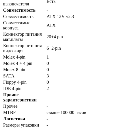
Есть
выключателя
Совместимость
-
Совместимость
ATX 12V v2.3
Совместимые
ATX
корпуса
Коннектор питания
20+4 pin
мат.платы
Коннектор питания
6+2-pin
видеокарт
Molex 4-pin
1
Molex 4 + 4 pin
0
Molex 8 pin
0
SATA
3
Floppy 4-pin
0
IDE 4-pin
2
Прочие
-
характеристики
Прочее
-
MTBF
свыше 100000 часов
Логистика
-
Размеры упаковки
-