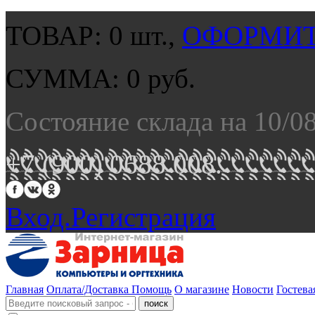
ТОВАР:
0
шт.,
ОФОРМИТ
СУММА:
0
руб.
Состояние склада на 10/0
+7 (900) 0688 008.
Вход.
Регистрация
Главная
Оплата/Доставка
Помощь
О магазине
Новости
Гостева