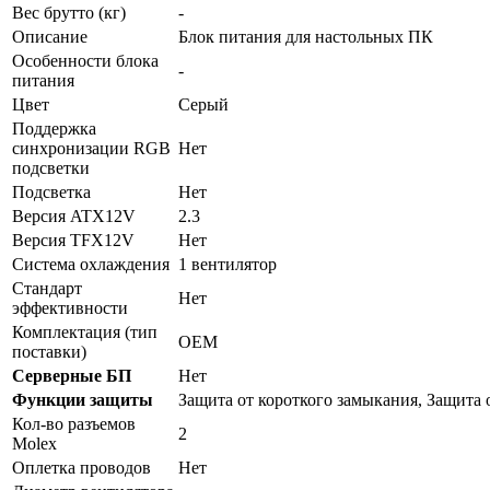
Вес брутто (кг)
-
Описание
Блок питания для настольных ПК
Особенности блока
-
питания
Цвет
Серый
Поддержка
синхронизации RGB
Нет
подсветки
Подсветка
Нет
Версия ATX12V
2.3
Версия TFX12V
Нет
Система охлаждения
1 вентилятор
Стандарт
Нет
эффективности
Комплектация (тип
OEM
поставки)
Серверные БП
Нет
Функции защиты
Защита от короткого замыкания, Защита 
Кол-во разъемов
2
Molex
Оплетка проводов
Нет