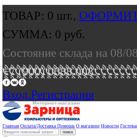
ТОВАР:
0
шт.,
ОФОРМИТ
СУММА:
0
руб.
Состояние склада на 08/0
+7 (900) 0688 008.
Вход.
Регистрация
Главная
Оплата/Доставка
Помощь
О магазине
Новости
Гостева