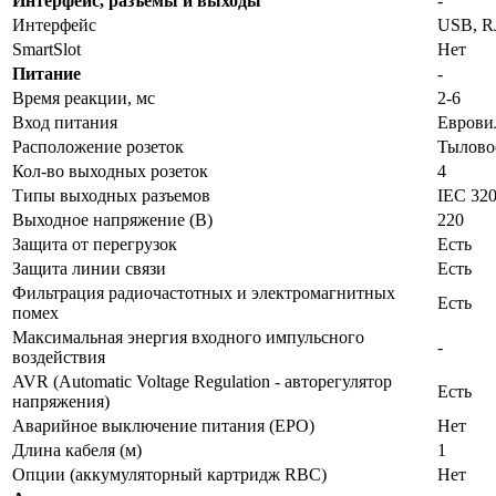
Интерфейс, разъемы и выходы
-
Интерфейс
USB, R
SmartSlot
Нет
Питание
-
Время реакции, мс
2-6
Вход питания
Евровил
Расположение розеток
Тылово
Кол-во выходных розеток
4
Типы выходных разъемов
IEC 32
Выходное напряжение (В)
220
Защита от перегрузок
Есть
Защита линии связи
Есть
Фильтрация радиочастотных и электромагнитных
Есть
помех
Максимальная энергия входного импульсного
-
воздействия
AVR (Automatic Voltage Regulation - авторегулятор
Есть
напряжения)
Аварийное выключение питания (EPO)
Нет
Длина кабеля (м)
1
Опции (аккумуляторный картридж RBC)
Нет