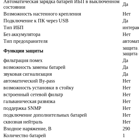
Автоматическая зарядка батарей ИБП в выключенном
Да
состоянии
Возможность настенного крепления
Нет
Подключение к ПК через USB
Да
Тип ИБП
интера
Без аккумулятора
Нет
Тип предохранителя
автома
защита 
Функции защиты
защита 
фильтрация помех
Да
возможность замены батарей
Да
звуковая сигнализация
Да
автоматический By-pass
Нет
возможность установки в стойку
Нет
встроенный сетевой фильтр
Нет
гальваническая развязка
Нет
поддержка SNMP
Нет
подключение дополнительных батарей
Нет
сквозная нейтраль
Нет
Входное наряжение, В
290
Количество батарей
1