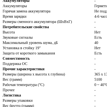
Аккумуляторы
-
Аккумуляторы
Гермет
Горячая замена аккумулятора
Не под
Время зарядки
4-6 час
Размеры сменного аккумулятора (ШхВхГ)
-
Потребительские свойства
-
Высота
Нет
Звуковые сигналы
Есть
Максимальный уровень шума, дБ
40
Установка в стойку 19"
Нет
Защита от короткого замыкания
Есть
Совместимость
-
Поддержка ОС
-
Прочие характеристики
-
Размеры (ширина x высота x глубина)
365 х 1
Вес (грамм)
5100
Рабочая температура (°C)
0 ~ 40°
Прочее
-
Логистика
-
Размеры упаковки
-
Вес брутто (грамм)
-