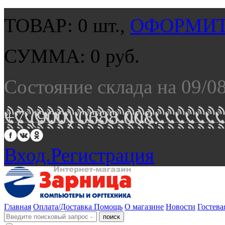
ТОВАР:
0
шт.,
ОФОРМИТ
СУММА:
0
руб.
Состояние склада на 09/0
+7 (900) 0688 008.
Вход.
Регистрация
Главная
Оплата/Доставка
Помощь
О магазине
Новости
Гостева