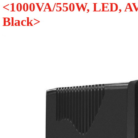
<1000VA/550W, LED, AV
Black>