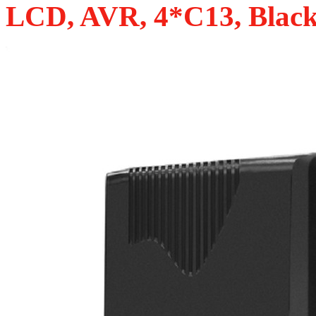
LCD, AVR, 4*C13, Blac