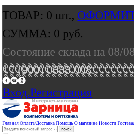
ТОВАР:
0
шт.,
ОФОРМИТ
СУММА:
0
руб.
Состояние склада на 08/0
+7 (900) 0688 008.
Вход.
Регистрация
Главная
Оплата/Доставка
Помощь
О магазине
Новости
Гостева