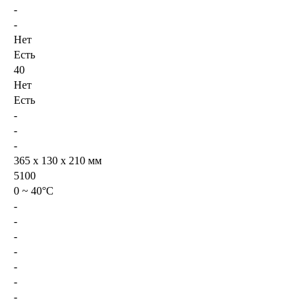
-
-
Нет
Есть
40
Нет
Есть
-
-
-
365 х 130 х 210 мм
5100
0 ~ 40°C
-
-
-
-
-
-
-