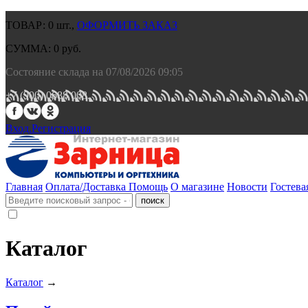
ТОВАР:
0
шт.,
ОФОРМИТЬ ЗАКАЗ
СУММА:
0
руб.
Состояние склада на 07/08/2026 09:05
+7 (900) 0688 008.
Вход.
Регистрация
Главная
Оплата/Доставка
Помощь
О магазине
Новости
Гостева
Каталог
Каталог
→