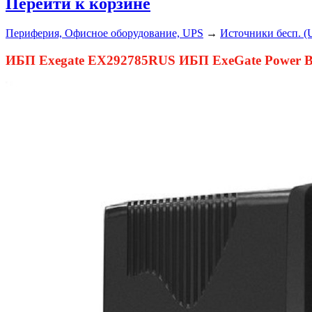
Перейти к корзине
Периферия, Офисное оборудование, UPS
→
Источники бесп. (
ИБП Exegate EX292785RUS ИБП ExeGate Power Ba