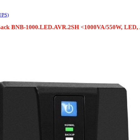
UPS)
ck BNB-1000.LED.AVR.2SH <1000VA/550W, LED, AV