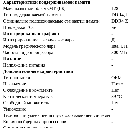
Характеристики поддерживаемой памяти
-
Максимальный объем ОЗУ (ГБ)
128
Тип поддерживаемой памяти
DDR4, 
Официально поддерживаемые стандарты памяти
DDR4 3
Поддержка ECC
нет
Интегрированная графика
-
Интегрированное графическое ядро
Да
Модель графического ядра
Intel UH
Частота видеопроцессора
300 МГ
Питание
-
Напряжение питания
-
Дополнительные характеристики
-
Тип поставки
OEM
Назначение
Настол
Охлаждение в комплекте
Нет
Критическая температура
89 °C
Свободный множитель
Нет
Умножение
-
Технологии уменьшения шума охлаждающей системы
-
Кол-во шейдерных процессоров
-
Описание (продолжение)
-