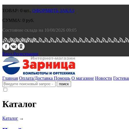
ТОВАР:
0
шт.,
ОФОРМИТЬ ЗАКАЗ
СУММА:
0
руб.
Состояние склада на 10/08/2026 09:05
+7 (900) 0688 008.
Вход.
Регистрация
Главная
Оплата/Доставка
Помощь
О магазине
Новости
Гостева
Каталог
Каталог
→