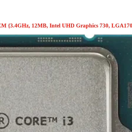
EM {3.4GHz, 12MB, Intel UHD Graphics 730, LGA17