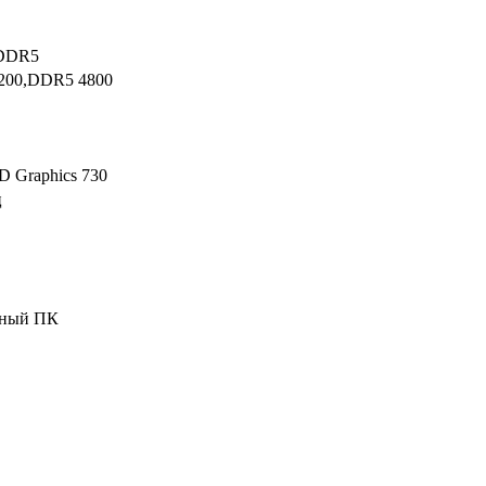
DDR5
200,DDR5 4800
D Graphics 730
ц
ьный ПК