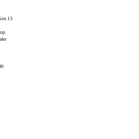
Gen 13
ор
ake
00