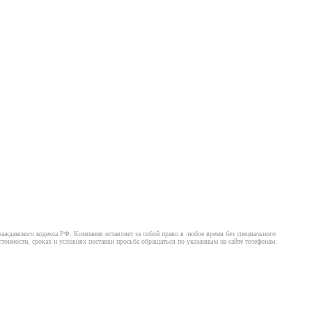
ажданского кодекса РФ. Компания оставляет за собой право в любое время без специального
оимости, сроках и условиях поставки просьба обращаться по указанным на сайте телефонам.