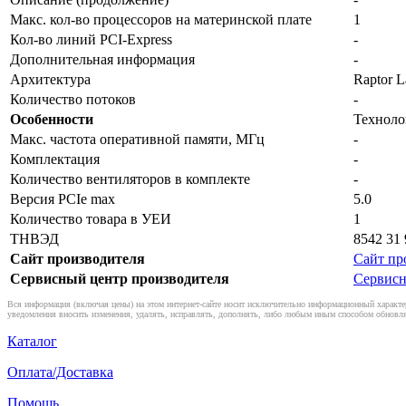
Макс. кол-во процессоров на материнской плате
1
Кол-во линий PCI-Express
-
Дополнительная информация
-
Архитектура
Raptor L
Количество потоков
-
Особенности
Техноло
Макс. частота оперативной памяти, МГц
-
Комплектация
-
Количество вентиляторов в комплекте
-
Версия PCIe max
5.0
Количество товара в УЕИ
1
ТНВЭД
8542 31 
Сайт производителя
Сайт пр
Сервисный центр производителя
Сервисн
Вся информация (включая цены) на этом интернет-сайте носит исключительно информационный характер
уведомления вносить изменения, удалять, исправлять, дополнять, либо любым иным способом обновля
Каталог
Оплата/Доставка
Помощь