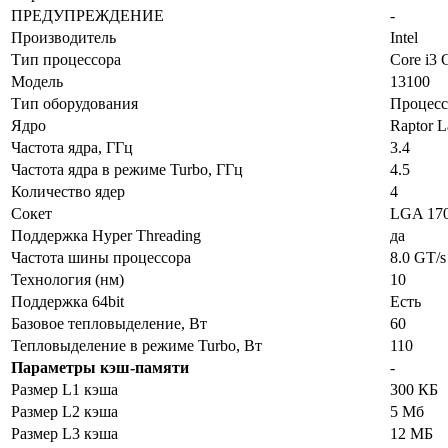
ПРЕДУПРЕЖДЕНИЕ
-
Производитель
Intel
Тип процессора
Core i3 
Модель
13100
Тип оборудования
Процесс
Ядро
Raptor L
Частота ядра, ГГц
3.4
Частота ядра в режиме Turbo, ГГц
4.5
Количество ядер
4
Сокет
LGA 17
Поддержка Hyper Threading
да
Частота шины процессора
8.0 GT/s
Технология (нм)
10
Поддержка 64bit
Есть
Базовое тепловыделение, Вт
60
Тепловыделение в режиме Turbo, Вт
110
Параметры кэш-памяти
-
Размер L1 кэша
300 КБ
Размер L2 кэша
5 Мб
Размер L3 кэша
12 MБ