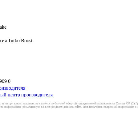
ake
гия Turbo Boost
909 0
оизводителя
ый центр производителя
 и ни при каких условиях не является публичной офертой, определяемой положениями Статьи 437 (2) Гр
ть информацию, размещенную во всех разделах данного сайта. Для получения подробной информации о ст