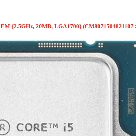
ake OEM {2.5GHz, 20MB, LGA1700} (CM8071504821