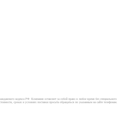
ажданского кодекса РФ. Компания оставляет за собой право в любое время без специального
оимости, сроках и условиях поставки просьба обращаться по указанным на сайте телефонам.