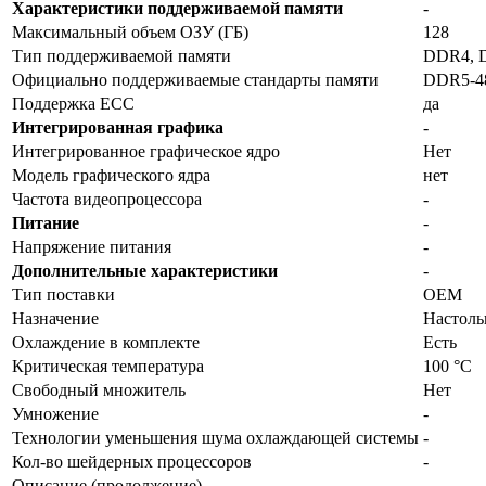
Характеристики поддерживаемой памяти
-
Максимальный объем ОЗУ (ГБ)
128
Тип поддерживаемой памяти
DDR4, 
Официально поддерживаемые стандарты памяти
DDR5-4
Поддержка ECC
да
Интегрированная графика
-
Интегрированное графическое ядро
Нет
Модель графического ядра
нет
Частота видеопроцессора
-
Питание
-
Напряжение питания
-
Дополнительные характеристики
-
Тип поставки
OEM
Назначение
Настол
Охлаждение в комплекте
Есть
Критическая температура
100 °C
Свободный множитель
Нет
Умножение
-
Технологии уменьшения шума охлаждающей системы
-
Кол-во шейдерных процессоров
-
Описание (продолжение)
-