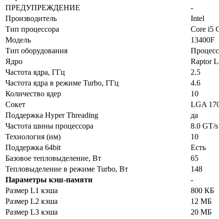
ПРЕДУПРЕЖДЕНИЕ
-
Производитель
Intel
Тип процессора
Core i5 
Модель
13400F
Тип оборудования
Процесс
Ядро
Raptor L
Частота ядра, ГГц
2.5
Частота ядра в режиме Turbo, ГГц
4.6
Количество ядер
10
Сокет
LGA 17
Поддержка Hyper Threading
да
Частота шины процессора
8.0 GT/s
Технология (нм)
10
Поддержка 64bit
Есть
Базовое тепловыделение, Вт
65
Тепловыделение в режиме Turbo, Вт
148
Параметры кэш-памяти
-
Размер L1 кэша
800 КБ
Размер L2 кэша
12 МБ
Размер L3 кэша
20 МБ