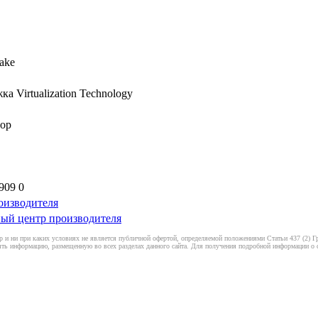
ake
а Virtualization Technology
ор
909 0
оизводителя
ый центр производителя
 и ни при каких условиях не является публичной офертой, определяемой положениями Статьи 437 (2) Гр
ть информацию, размещенную во всех разделах данного сайта. Для получения подробной информации о ст