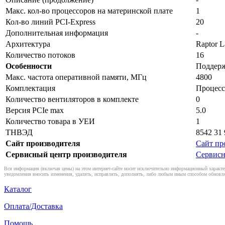
Макс. кол-во процессоров на материнской плате
1
Кол-во линий PCI-Express
20
Дополнительная информация
-
Архитектура
Raptor L
Количество потоков
16
Особенности
Поддержк
Макс. частота оперативной памяти, МГц
4800
Комплектация
Процесс
Количество вентиляторов в комплекте
0
Версия PCIe max
5.0
Количество товара в УЕИ
1
ТНВЭД
8542 31 
Сайт производителя
Сайт пр
Сервисный центр производителя
Сервисн
Вся информация (включая цены) на этом интернет-сайте носит исключительно информационный характер
уведомления вносить изменения, удалять, исправлять, дополнять, либо любым иным способом обновля
Каталог
Оплата/Доставка
Помощь