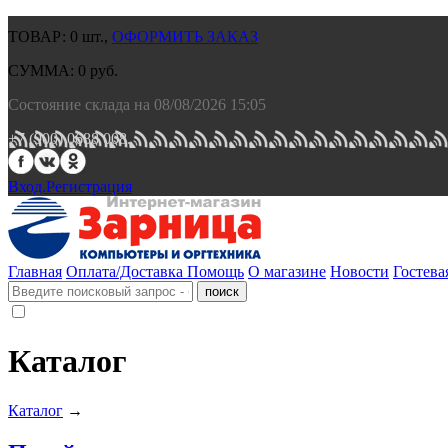
ТОВАР:
0
шт.,
ОФОРМИТЬ ЗАКАЗ
СУММА:
0
руб.
Состояние склада на 08/08/2026 15:05
+7 (900) 0688 008.
Вход.
Регистрация
Главная
Оплата/Доставка
Помощь
О магазине
Новости
Гостева
Каталог
Каталог
→