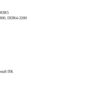
DDR5
800, DDR4-3200
ьный ПК