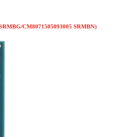
107 SRMBG/CM8071505093005 SRMBN)