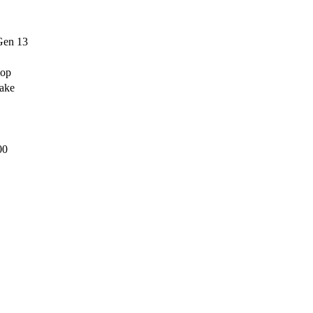
Gen 13
ор
ake
00