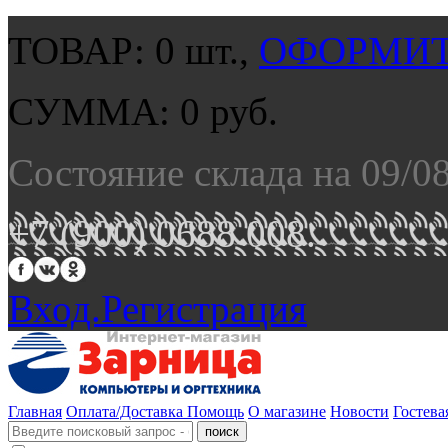
ТОВАР:
0
шт.,
ОФОРМИТ
СУММА:
0
руб.
Состояние склада на 09/0
+7 (900) 0688 008.
Вход.
Регистрация
Главная
Оплата/Доставка
Помощь
О магазине
Новости
Гостева