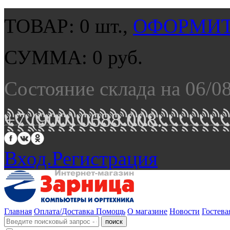
ТОВАР:
0
шт.,
ОФОРМИТ
СУММА:
0
руб.
Состояние склада на 06/0
+7 (900) 0688 008.
Вход.
Регистрация
Главная
Оплата/Доставка
Помощь
О магазине
Новости
Гостева