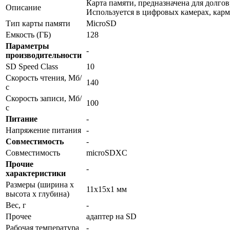
Карта памяти, предназначена для долгов
Описание
Используется в цифровых камерах, кар
Тип карты памяти
MicroSD
Емкость (ГБ)
128
Параметры
-
производительности
SD Speed Class
10
Скорость чтения, Мб/
140
с
Скорость записи, Мб/
100
с
Питание
-
Напряжение питания
-
Совместимость
-
Совместимость
microSDXC
Прочие
-
характеристики
Размеры (ширина x
11х15х1 мм
высота x глубина)
Вес, г
-
Прочее
адаптер на SD
Рабочая температура
-