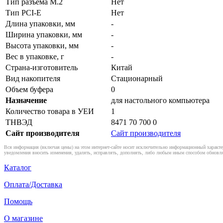
Тип разъема M.2
Нет
Тип PCI-E
Нет
Длина упаковки, мм
-
Ширина упаковки, мм
-
Высота упаковки, мм
-
Вес в упаковке, г
-
Страна-изготовитель
Китай
Вид накопителя
Стационарный
Объем буфера
0
Назначение
для настольного компьютера
Количество товара в УЕИ
1
ТНВЭД
8471 70 700 0
Сайт производителя
Сайт производителя
Вся информация (включая цены) на этом интернет-сайте носит исключительно информационный характер
уведомления вносить изменения, удалять, исправлять, дополнять, либо любым иным способом обновля
Каталог
Оплата/Доставка
Помощь
О магазине