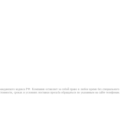
ажданского кодекса РФ. Компания оставляет за собой право в любое время без специального
оимости, сроках и условиях поставки просьба обращаться по указанным на сайте телефонам.