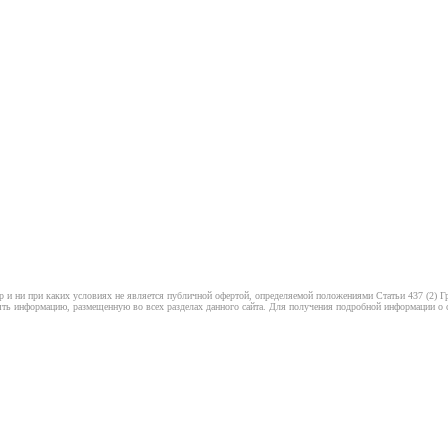
 и ни при каких условиях не является публичной офертой, определяемой положениями Статьи 437 (2) Гр
ть информацию, размещенную во всех разделах данного сайта. Для получения подробной информации о ст