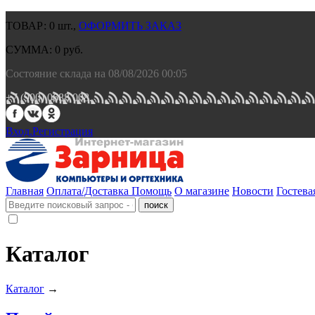
ТОВАР:
0
шт.,
ОФОРМИТЬ ЗАКАЗ
СУММА:
0
руб.
Состояние склада на 08/08/2026 00:05
+7 (900) 0688 008.
Вход.
Регистрация
Главная
Оплата/Доставка
Помощь
О магазине
Новости
Гостева
Каталог
Каталог
→