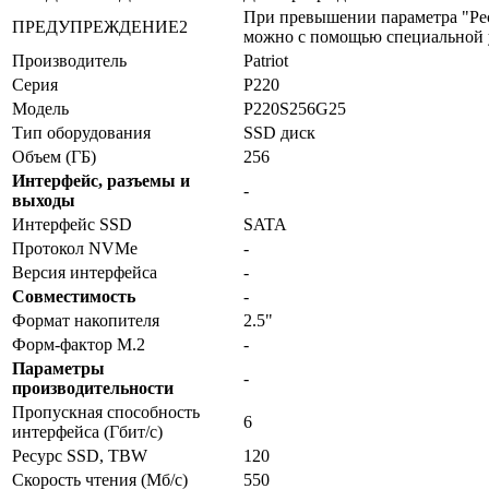
При превышении параметра "Рес
ПРЕДУПРЕЖДЕНИЕ2
можно с помощью специальной у
Производитель
Patriot
Серия
P220
Модель
P220S256G25
Тип оборудования
SSD диск
Объем (ГБ)
256
Интерфейс, разъемы и
-
выходы
Интерфейс SSD
SATA
Протокол NVMe
-
Версия интерфейса
-
Совместимость
-
Формат накопителя
2.5"
Форм-фактор M.2
-
Параметры
-
производительности
Пропускная способность
6
интерфейса (Гбит/с)
Ресурс SSD, TBW
120
Скорость чтения (Мб/с)
550