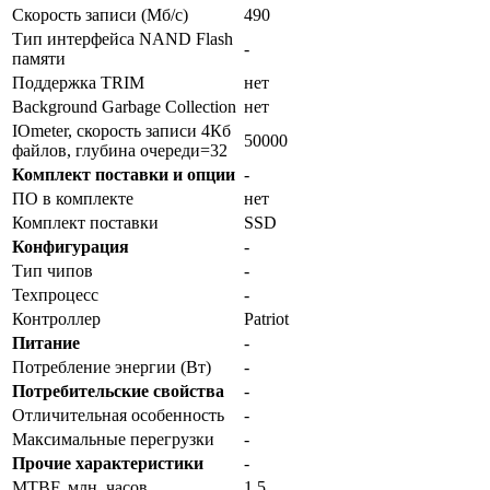
Скорость записи (Мб/с)
490
Тип интерфейса NAND Flash
-
памяти
Поддержка TRIM
нет
Background Garbage Collection
нет
IOmeter, скорость записи 4Кб
50000
файлов, глубина очереди=32
Комплект поставки и опции
-
ПО в комплекте
нет
Комплект поставки
SSD
Конфигурация
-
Тип чипов
-
Техпроцесс
-
Контроллер
Patriot
Питание
-
Потребление энергии (Вт)
-
Потребительские свойства
-
Отличительная особенность
-
Максимальные перегрузки
-
Прочие характеристики
-
MTBF, млн. часов
1.5