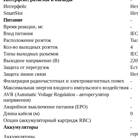
Интерфейс
Не
SmartSlot
Не
Питание
-
Время реакции, мс
-
Вход питания
IEC
Расположение розеток
Ты
Кол-во выходных розеток
4
Типы выходных разъемов
IEC
Выходное напряжение (В)
220
Защита от перегрузок
Ест
Защита линии связи
Не
Фильтрация радиочастотных и электромагнитных помех
-
Максимальная энергия входного импульсного воздействия
-
AVR (Automatic Voltage Regulation - авторегулятор
-
напряжения)
Аварийное выключение питания (EPO)
-
Длина кабеля (м)
0
Опции (аккумуляторный картридж RBC)
-
Аккумуляторы
-
гер
Аккумуляторы