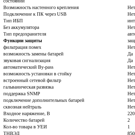
состоянии
Возможность настенного крепления
Не
Подключение к ПК через USB
Не
Тип ИБП
инт
Без аккумулятора
Не
Тип предохранителя
авт
Функции защиты
защ
фильтрация помех
Не
возможность замены батарей
Да
звуковая сигнализация
Да
автоматический By-pass
Не
возможность установки в стойку
Не
встроенный сетевой фильтр
Не
гальваническая развязка
Не
поддержка SNMP
Не
подключение дополнительных батарей
Не
сквозная нейтраль
Не
Входное наряжение, В
220
Количество батарей
2
Кол-во товара в УЕИ
1
ТНВЭД
850