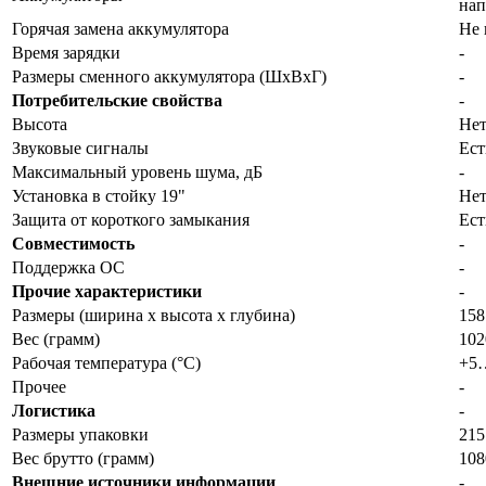
нап
Горячая замена аккумулятора
Не 
Время зарядки
-
Размеры сменного аккумулятора (ШхВхГ)
-
Потребительские свойства
-
Высота
Не
Звуковые сигналы
Ест
Максимальный уровень шума, дБ
-
Установка в стойку 19"
Не
Защита от короткого замыкания
Ест
Совместимость
-
Поддержка ОС
-
Прочие характеристики
-
Размеры (ширина x высота x глубина)
158
Вес (грамм)
102
Рабочая температура (°C)
+5
Прочее
-
Логистика
-
Размеры упаковки
215
Вес брутто (грамм)
108
Внешние источники информации
-