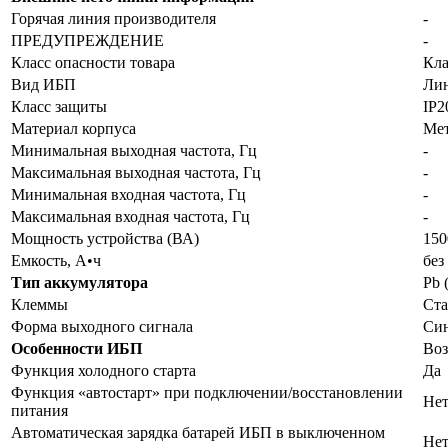
Горячая линия производителя
-
ПРЕДУПРЕЖДЕНИЕ
-
Класс опасности товара
Кла
Вид ИБП
Лин
Класс защиты
IP2
Материал корпуса
Мет
Минимальная выходная частота, Гц
-
Максимальная выходная частота, Гц
-
Минимальная входная частота, Гц
-
Максимальная входная частота, Гц
-
Мощность устройства (ВА)
150
Емкость, А•ч
без
Тип аккумулятора
Pb 
Клеммы
Ста
Форма выходного сигнала
Си
Особенности ИБП
Воз
Функция холодного старта
Да
Функция «автостарт» при подключении/восстановлении
Не
питания
Автоматическая зарядка батарей ИБП в выключенном
Не