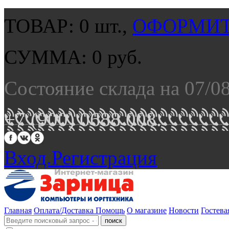
ТОВАР:
0
шт.,
ОФОРМИТ
СУММА:
0
руб.
Состояние склада на 07/0
+7 (900) 0688 008.
Вход.
Регистрация
Главная
Оплата/Доставка
Помощь
О магазине
Новости
Гостева