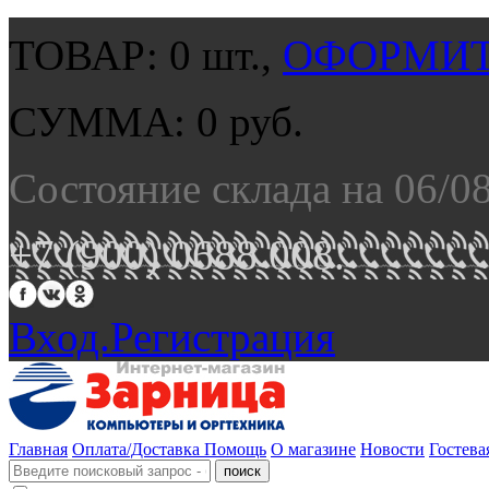
ТОВАР:
0
шт.,
ОФОРМИТ
СУММА:
0
руб.
Состояние склада на 06/0
+7 (900) 0688 008.
Вход.
Регистрация
Главная
Оплата/Доставка
Помощь
О магазине
Новости
Гостева