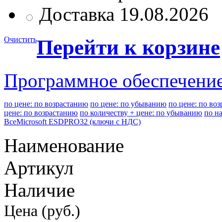
Доставка 19.08.2026
Очистить
Перейти к корзине
Программное обеспечени
по цене: по возрастанию
по цене: по убыванию
по цене: по во
цене: по возрастанию
по количеству + цене: по убыванию
по н
Все
Microsoft ESD
PRO32 (ключи с НДС)
Наименование
Артикул
Наличие
Цена (руб.)