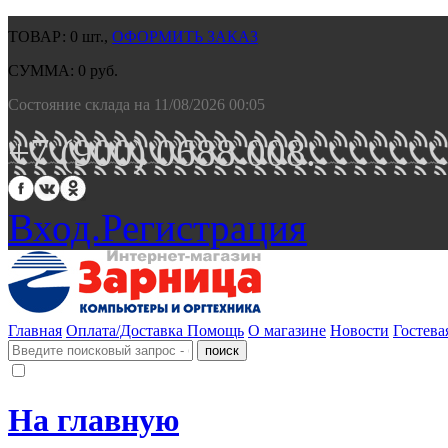
ТОВАР:
0
шт.,
ОФОРМИТЬ ЗАКАЗ
СУММА:
0
руб.
Состояние склада на 11/08/2026 00:05
+7 (900) 0688 008.
Вход.
Регистрация
Главная
Оплата/Доставка
Помощь
О магазине
Новости
Гостева
На главную